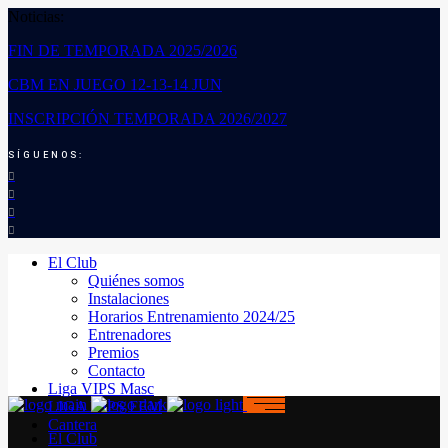
Noticias:
FIN DE TEMPORADA 2025/2026
CBM EN JUEGO 12-13-14 JUN
INSCRIPCIÓN TEMPORADA 2026/2027
SÍGUENOS:
El Club
Quiénes somos
Instalaciones
Horarios Entrenamiento 2024/25
Entrenadores
Premios
Contacto
Liga VIPS Masc
LIGA VIPS FEM
Cantera
El Club