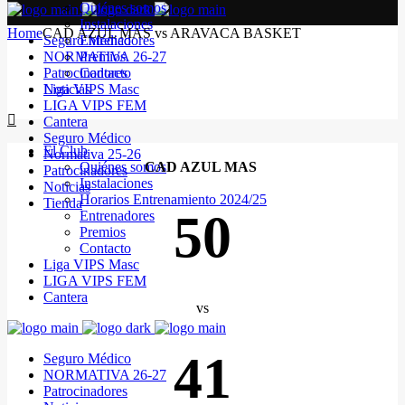
Quiénes somos
Instalaciones
Home
CAD AZUL MAS vs ARAVACA BASKET
Seguro Médico
Entrenadores
NORMATIVA 26-27
Premios
Patrocinadores
Contacto
Noticias
Liga VIPS Masc
LIGA VIPS FEM
Cantera
Seguro Médico
El Club
Normativa 25-26
Quiénes somos
CAD AZUL MAS
Patrocinadores
Instalaciones
Noticias
Horarios Entrenamiento 2024/25
Tienda
50
Entrenadores
Premios
Contacto
Liga VIPS Masc
LIGA VIPS FEM
Cantera
vs
41
Seguro Médico
NORMATIVA 26-27
Patrocinadores