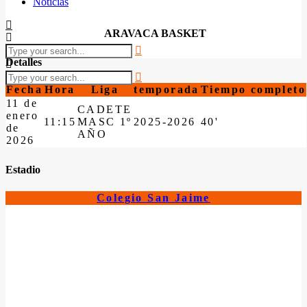
Noticias
ARAVACA BASKET
Detalles
Fecha
Hora
Liga
temporada
Tiempo completo
11 de
CADETE
enero
11:15
MASC 1º
2025-2026
40'
de
AÑO
2026
Estadio
Colegio San Jaime