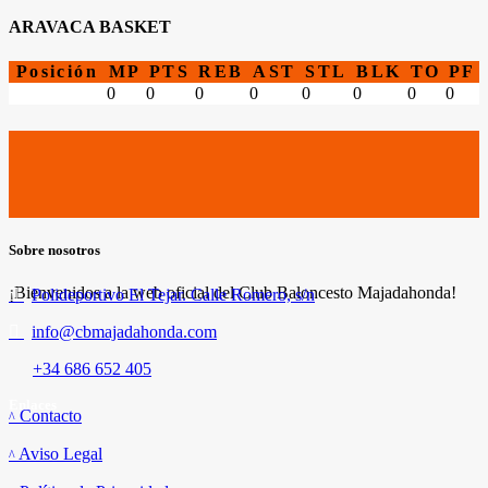
ARAVACA BASKET
Posición
MP
PTS
REB
AST
STL
BLK
TO
PF
0
0
0
0
0
0
0
0
Sobre nosotros
¡Bienvenidos a la web oficial del Club Baloncesto Majadahonda!
Polideportivo El Tejar. Calle Romero, s/n
info@cbmajadahonda.com
+34 686 652 405
Enlaces
Contacto
Aviso Legal