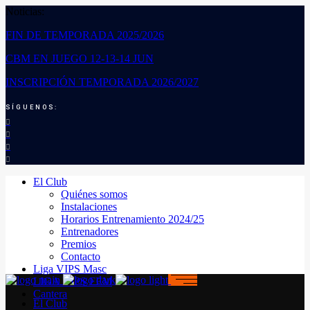
Noticias:
FIN DE TEMPORADA 2025/2026
CBM EN JUEGO 12-13-14 JUN
INSCRIPCIÓN TEMPORADA 2026/2027
SÍGUENOS:
El Club
Quiénes somos
Instalaciones
Horarios Entrenamiento 2024/25
Entrenadores
Premios
Contacto
Liga VIPS Masc
LIGA VIPS FEM
Cantera
El Club