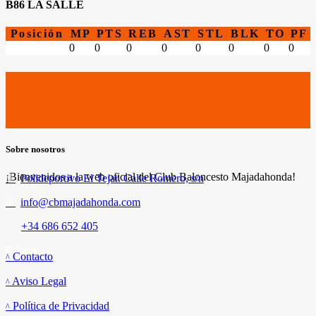
B86 LA SALLE
Posición
MP
PTS
REB
AST
STL
BLK
TO
PF
0
0
0
0
0
0
0
0
Sobre nosotros
¡Bienvenidos a la web oficial del Club Baloncesto Majadahonda!
Polideportivo El Tejar. Calle Romero, s/n
info@cbmajadahonda.com
+34 686 652 405
Enlaces
Contacto
Aviso Legal
Política de Privacidad