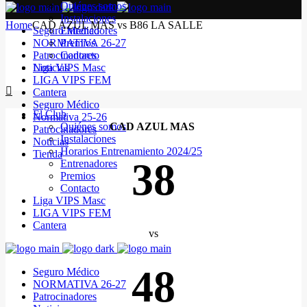
Quiénes somos
Instalaciones
Home
CAD AZUL MAS vs B86 LA SALLE
Seguro Médico
Entrenadores
NORMATIVA 26-27
Premios
Patrocinadores
Contacto
Noticias
Liga VIPS Masc
LIGA VIPS FEM
Cantera
Seguro Médico
El Club
Normativa 25-26
Quiénes somos
CAD AZUL MAS
Patrocinadores
Instalaciones
Noticias
Horarios Entrenamiento 2024/25
Tienda
38
Entrenadores
Premios
Contacto
Liga VIPS Masc
LIGA VIPS FEM
Cantera
vs
48
Seguro Médico
NORMATIVA 26-27
Patrocinadores