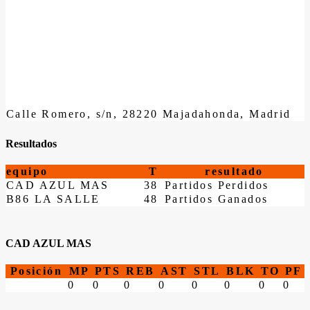
Calle Romero, s/n, 28220 Majadahonda, Madrid
Resultados
equipo
T
resultado
CAD AZUL MAS
38
Partidos Perdidos
B86 LA SALLE
48
Partidos Ganados
CAD AZUL MAS
Posición
MP
PTS
REB
AST
STL
BLK
TO
PF
0
0
0
0
0
0
0
0