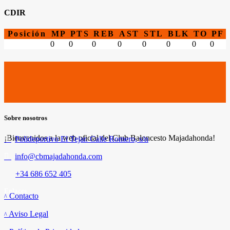
CDIR
Posición
MP
PTS
REB
AST
STL
BLK
TO
PF
0
0
0
0
0
0
0
0
Sobre nosotros
¡Bienvenidos a la web oficial del Club Baloncesto Majadahonda!
Polideportivo El Tejar. Calle Romero, s/n
info@cbmajadahonda.com
+34 686 652 405
Enlaces
Contacto
Aviso Legal