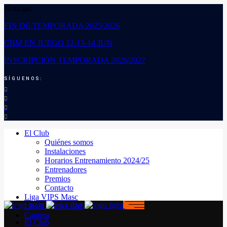
Noticias:
FIN DE TEMPORADA 2025/2026
CBM EN JUEGO 12-13-14 JUN
INSCRIPCIÓN TEMPORADA 2026/2027
SÍGUENOS:
El Club
Quiénes somos
Instalaciones
Horarios Entrenamiento 2024/25
Entrenadores
Premios
Contacto
Liga VIPS Masc
LIGA VIPS FEM
Cantera
El Club