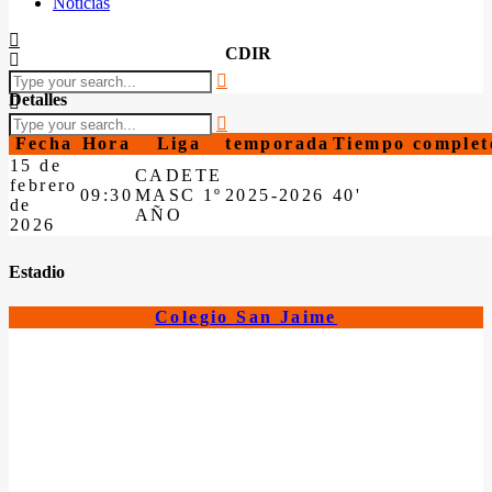
Noticias
CDIR
Detalles
Fecha
Hora
Liga
temporada
Tiempo complet
15 de
CADETE
febrero
09:30
MASC 1º
2025-2026
40'
de
AÑO
2026
Estadio
Colegio San Jaime