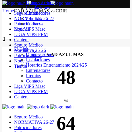
Quiénes somos
Instalaciones
Home
CAD AZUL MAS vs CDIR
Seguro Médico
Entrenadores
NORMATIVA 26-27
Premios
Patrocinadores
Contacto
Noticias
Liga VIPS Masc
LIGA VIPS FEM
Cantera
Seguro Médico
El Club
Normativa 25-26
Quiénes somos
CAD AZUL MAS
Patrocinadores
Instalaciones
Noticias
Horarios Entrenamiento 2024/25
Tienda
48
Entrenadores
Premios
Contacto
Liga VIPS Masc
LIGA VIPS FEM
Cantera
vs
64
Seguro Médico
NORMATIVA 26-27
Patrocinadores