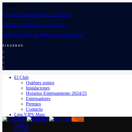
Noticias:
FIN DE TEMPORADA 2025/2026
CBM EN JUEGO 12-13-14 JUN
INSCRIPCIÓN TEMPORADA 2026/2027
SÍGUENOS:
El Club
Quiénes somos
Instalaciones
Horarios Entrenamiento 2024/25
Entrenadores
Premios
Contacto
Liga VIPS Masc
LIGA VIPS FEM
Cantera
El Club