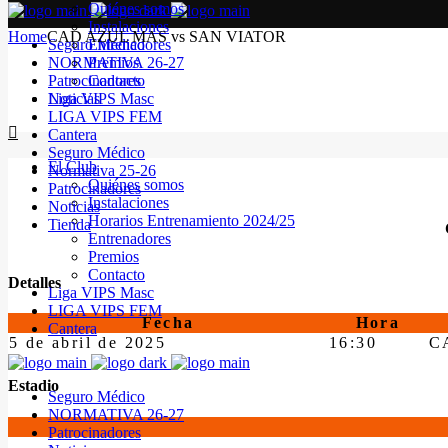
Quiénes somos
Instalaciones
Home
CAD AZUL MAS vs SAN VIATOR
Seguro Médico
Entrenadores
NORMATIVA 26-27
Premios
Patrocinadores
Contacto
Noticias
Liga VIPS Masc
LIGA VIPS FEM
Cantera
Seguro Médico
El Club
Normativa 25-26
Quiénes somos
Patrocinadores
Instalaciones
Noticias
Horarios Entrenamiento 2024/25
Tienda
Entrenadores
Premios
Contacto
Detalles
Liga VIPS Masc
LIGA VIPS FEM
Fecha
Hora
Cantera
5 de abril de 2025
16:30
C
Estadio
Seguro Médico
NORMATIVA 26-27
Patrocinadores