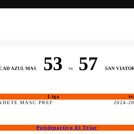
53
57
CAD AZUL MAS
vs
SAN VIATO
Liga
t
ADETE MASC PREF
2024-2
Polideportivo El Tejar