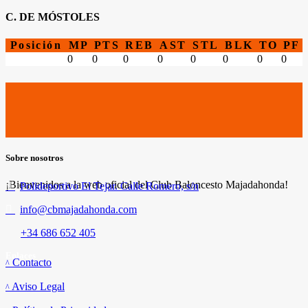
C. DE MÓSTOLES
Posición
MP
PTS
REB
AST
STL
BLK
TO
PF
0
0
0
0
0
0
0
0
Sobre nosotros
¡Bienvenidos a la web oficial del Club Baloncesto Majadahonda!
Polideportivo El Tejar. Calle Romero, s/n
info@cbmajadahonda.com
+34 686 652 405
Enlaces
Contacto
Aviso Legal