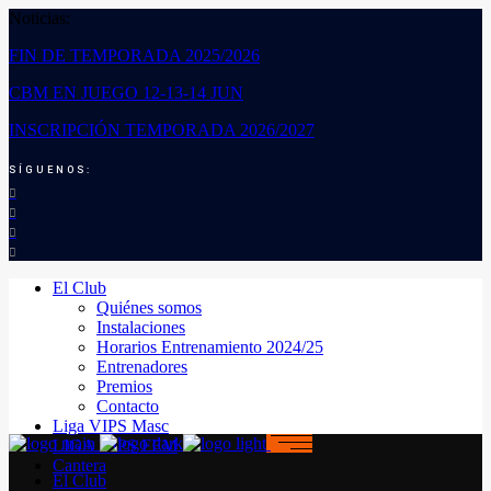
Noticias:
FIN DE TEMPORADA 2025/2026
CBM EN JUEGO 12-13-14 JUN
INSCRIPCIÓN TEMPORADA 2026/2027
SÍGUENOS:
El Club
Quiénes somos
Instalaciones
Horarios Entrenamiento 2024/25
Entrenadores
Premios
Contacto
Liga VIPS Masc
LIGA VIPS FEM
Cantera
El Club