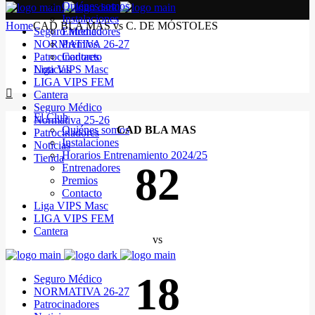
Quiénes somos
Instalaciones
Home
CAD BLA MAS vs C. DE MÓSTOLES
Seguro Médico
Entrenadores
NORMATIVA 26-27
Premios
Patrocinadores
Contacto
Noticias
Liga VIPS Masc
LIGA VIPS FEM
Cantera
Seguro Médico
El Club
Normativa 25-26
Quiénes somos
CAD BLA MAS
Patrocinadores
Instalaciones
Noticias
Horarios Entrenamiento 2024/25
Tienda
82
Entrenadores
Premios
Contacto
Liga VIPS Masc
LIGA VIPS FEM
Cantera
vs
18
Seguro Médico
NORMATIVA 26-27
Patrocinadores