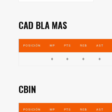
CAD BLA MAS
POSICIÓN
MP
PTS
REB
AST
0
0
0
0
CBIN
POSICIÓN
MP
PTS
REB
AST