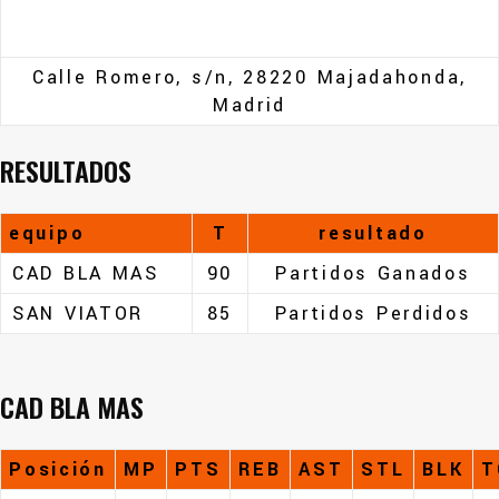
Calle Romero, s/n, 28220 Majadahonda,
Madrid
RESULTADOS
equipo
T
resultado
CAD BLA MAS
90
Partidos Ganados
SAN VIATOR
85
Partidos Perdidos
CAD BLA MAS
Posición
MP
PTS
REB
AST
STL
BLK
T