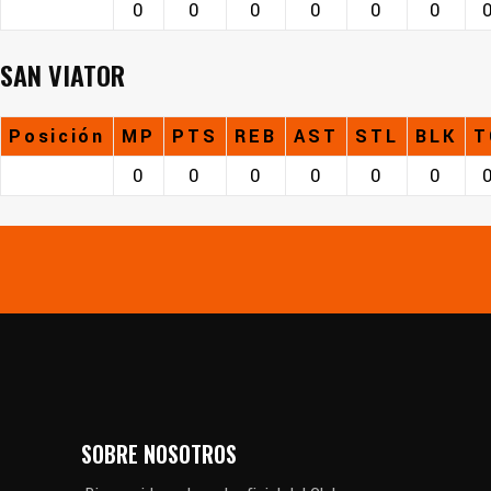
0
0
0
0
0
0
SAN VIATOR
Posición
MP
PTS
REB
AST
STL
BLK
T
0
0
0
0
0
0
SOBRE NOSOTROS