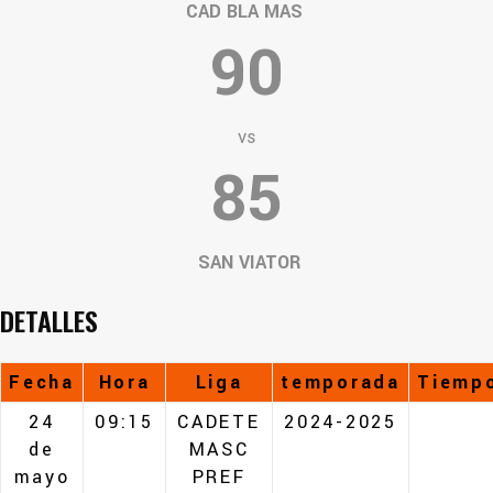
CAD BLA MAS
90
vs
85
SAN VIATOR
DETALLES
Fecha
Hora
Liga
temporada
Tiemp
24
09:15
CADETE
2024-2025
de
MASC
mayo
PREF