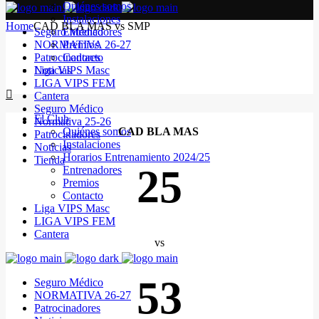
Quiénes somos
Instalaciones
Home
CAD BLA MAS vs SMP
Seguro Médico
Entrenadores
NORMATIVA 26-27
Premios
Patrocinadores
Contacto
Noticias
Liga VIPS Masc
LIGA VIPS FEM
Cantera
Seguro Médico
El Club
Normativa 25-26
Quiénes somos
CAD BLA MAS
Patrocinadores
Instalaciones
Noticias
Horarios Entrenamiento 2024/25
Tienda
25
Entrenadores
Premios
Contacto
Liga VIPS Masc
LIGA VIPS FEM
Cantera
vs
53
Seguro Médico
NORMATIVA 26-27
Patrocinadores