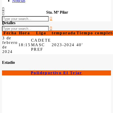
Noticias
Sta. Mª Pilar
Detalles
Fecha
Hora
Liga
temporada
Tiempo complet
3 de
CADETE
febrero
18:15
MASC
2023-2024
40'
de
PREF
2024
Estadio
Polideportivo El Tejar