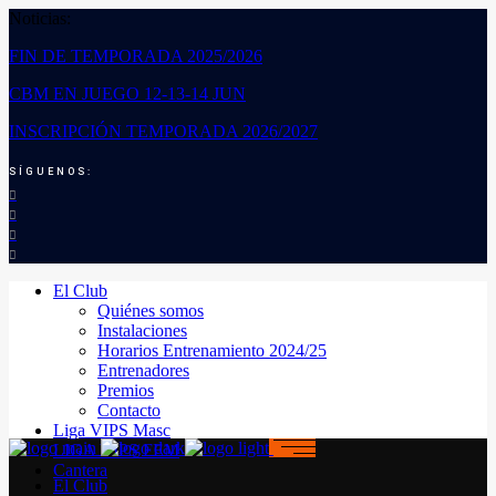
Noticias:
FIN DE TEMPORADA 2025/2026
CBM EN JUEGO 12-13-14 JUN
INSCRIPCIÓN TEMPORADA 2026/2027
SÍGUENOS:
El Club
Quiénes somos
Instalaciones
Horarios Entrenamiento 2024/25
Entrenadores
Premios
Contacto
Liga VIPS Masc
LIGA VIPS FEM
Cantera
El Club