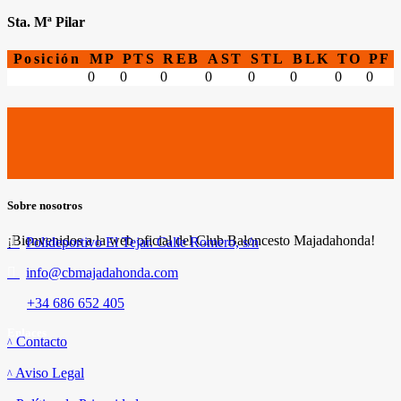
Sta. Mª Pilar
Posición
MP
PTS
REB
AST
STL
BLK
TO
PF
0
0
0
0
0
0
0
0
Sobre nosotros
¡Bienvenidos a la web oficial del Club Baloncesto Majadahonda!
Polideportivo El Tejar. Calle Romero, s/n
info@cbmajadahonda.com
+34 686 652 405
Enlaces
Contacto
Aviso Legal