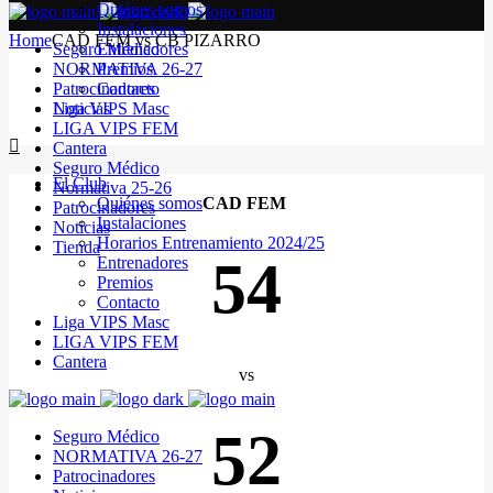
Quiénes somos
Instalaciones
Home
CAD FEM vs CB PIZARRO
Seguro Médico
Entrenadores
NORMATIVA 26-27
Premios
Patrocinadores
Contacto
Noticias
Liga VIPS Masc
LIGA VIPS FEM
Cantera
Seguro Médico
El Club
Normativa 25-26
Quiénes somos
CAD FEM
Patrocinadores
Instalaciones
Noticias
Horarios Entrenamiento 2024/25
Tienda
54
Entrenadores
Premios
Contacto
Liga VIPS Masc
LIGA VIPS FEM
Cantera
vs
52
Seguro Médico
NORMATIVA 26-27
Patrocinadores