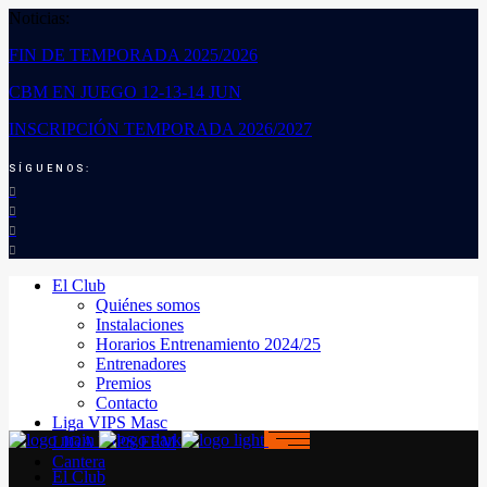
Noticias:
FIN DE TEMPORADA 2025/2026
CBM EN JUEGO 12-13-14 JUN
INSCRIPCIÓN TEMPORADA 2026/2027
SÍGUENOS:
El Club
Quiénes somos
Instalaciones
Horarios Entrenamiento 2024/25
Entrenadores
Premios
Contacto
Liga VIPS Masc
LIGA VIPS FEM
Cantera
El Club