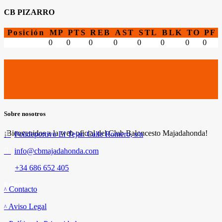
CB PIZARRO
Posición
MP
PTS
REB
AST
STL
BLK
TO
PF
0
0
0
0
0
0
0
0
Sobre nosotros
¡Bienvenidos a la web oficial del Club Baloncesto Majadahonda!
Polideportivo El Tejar. Calle Romero, s/n
info@cbmajadahonda.com
+34 686 652 405
Enlaces
Contacto
Aviso Legal