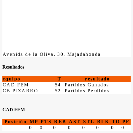
Avenida de la Oliva, 30, Majadahonda
Resultados
equipo
T
resultado
CAD FEM
54
Partidos Ganados
CB PIZARRO
52
Partidos Perdidos
CAD FEM
Posición
MP
PTS
REB
AST
STL
BLK
TO
PF
0
0
0
0
0
0
0
0