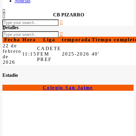
Noticias
CB PIZARRO
Detalles
Fecha
Hora
Liga
temporada
Tiempo complet
22 de
CADETE
febrero
11:15
FEM
2025-2026
40'
de
PREF
2026
Estadio
Colegio San Jaime