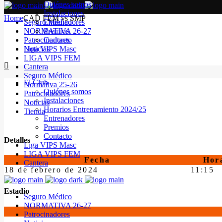
Quiénes somos
Instalaciones
Home
CAD FEM vs SMP
Seguro Médico
Entrenadores
NORMATIVA 26-27
Premios
Patrocinadores
Contacto
Noticias
Liga VIPS Masc
LIGA VIPS FEM
Cantera
Seguro Médico
El Club
Normativa 25-26
Quiénes somos
Patrocinadores
Instalaciones
Noticias
Horarios Entrenamiento 2024/25
Tienda
Entrenadores
Premios
Contacto
Detalles
Liga VIPS Masc
LIGA VIPS FEM
Fecha
Hor
Cantera
18 de febrero de 2024
11:15
Estadio
Seguro Médico
NORMATIVA 26-27
Patrocinadores