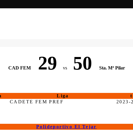
29
50
CAD FEM
vs
Sta. Mª Pilar
a
Liga
CADETE FEM PREF
2023-
Polideportivo El Tejar