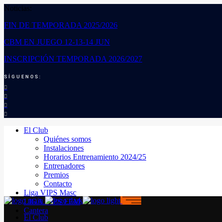
Noticias:
FIN DE TEMPORADA 2025/2026
CBM EN JUEGO 12-13-14 JUN
INSCRIPCIÓN TEMPORADA 2026/2027
SÍGUENOS:
El Club
Quiénes somos
Instalaciones
Horarios Entrenamiento 2024/25
Entrenadores
Premios
Contacto
Liga VIPS Masc
LIGA VIPS FEM
Cantera
El Club