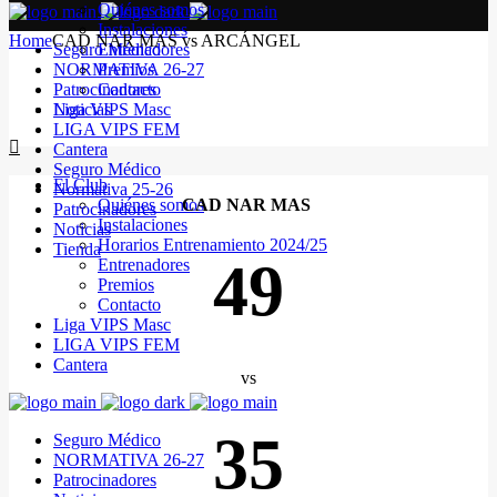
Quiénes somos
Instalaciones
Home
CAD NAR MAS vs ARCÁNGEL
Seguro Médico
Entrenadores
NORMATIVA 26-27
Premios
Patrocinadores
Contacto
Noticias
Liga VIPS Masc
LIGA VIPS FEM
Cantera
Seguro Médico
El Club
Normativa 25-26
Quiénes somos
CAD NAR MAS
Patrocinadores
Instalaciones
Noticias
Horarios Entrenamiento 2024/25
Tienda
49
Entrenadores
Premios
Contacto
Liga VIPS Masc
LIGA VIPS FEM
Cantera
vs
35
Seguro Médico
NORMATIVA 26-27
Patrocinadores