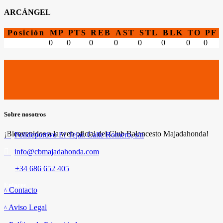
ARCÁNGEL
Posición
MP
PTS
REB
AST
STL
BLK
TO
PF
0
0
0
0
0
0
0
0
Sobre nosotros
¡Bienvenidos a la web oficial del Club Baloncesto Majadahonda!
Polideportivo El Tejar. Calle Romero, s/n
info@cbmajadahonda.com
+34 686 652 405
Enlaces
Contacto
Aviso Legal