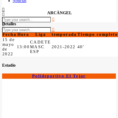
Noticias
ARCÁNGEL
Detalles
Fecha
Hora
Liga
temporada
Tiempo completo
15 de
CADETE
mayo
13:00
MASC
2021-2022
40'
de
ESP
2022
Estadio
Polideportivo El Tejar