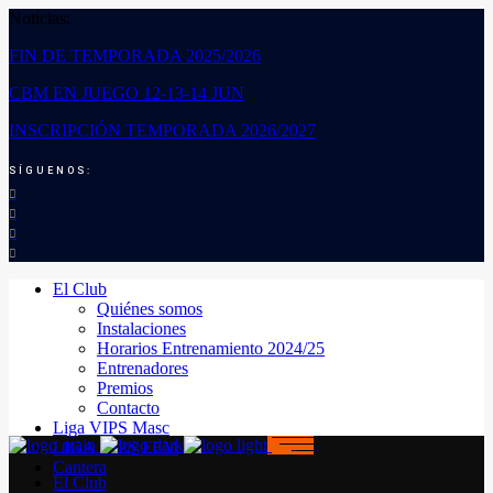
Noticias:
FIN DE TEMPORADA 2025/2026
CBM EN JUEGO 12-13-14 JUN
INSCRIPCIÓN TEMPORADA 2026/2027
SÍGUENOS:
El Club
Quiénes somos
Instalaciones
Horarios Entrenamiento 2024/25
Entrenadores
Premios
Contacto
Liga VIPS Masc
LIGA VIPS FEM
Cantera
El Club