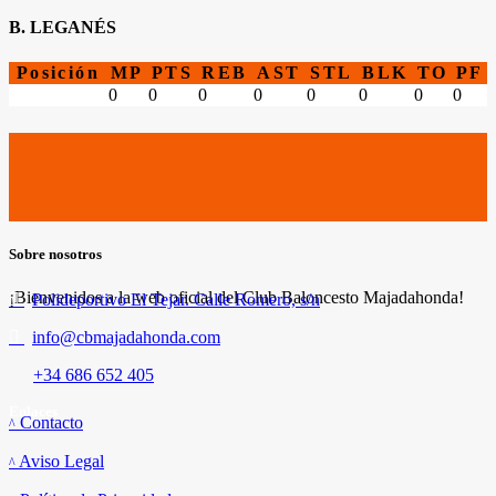
B. LEGANÉS
Posición
MP
PTS
REB
AST
STL
BLK
TO
PF
0
0
0
0
0
0
0
0
Sobre nosotros
¡Bienvenidos a la web oficial del Club Baloncesto Majadahonda!
Polideportivo El Tejar. Calle Romero, s/n
info@cbmajadahonda.com
+34 686 652 405
Enlaces
Contacto
Aviso Legal