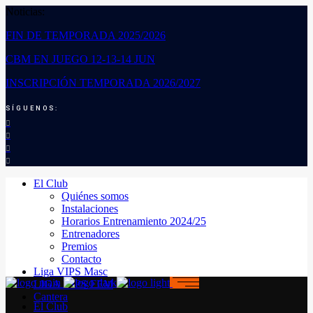
Noticias:
FIN DE TEMPORADA 2025/2026
CBM EN JUEGO 12-13-14 JUN
INSCRIPCIÓN TEMPORADA 2026/2027
SÍGUENOS:
El Club
Quiénes somos
Instalaciones
Horarios Entrenamiento 2024/25
Entrenadores
Premios
Contacto
Liga VIPS Masc
LIGA VIPS FEM
Cantera
El Club