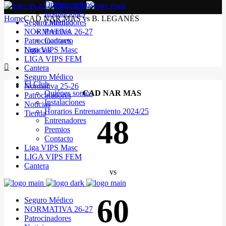
Quiénes somos
Instalaciones
Home
CAD NAR MAS vs B. LEGANÉS
Seguro Médico
Entrenadores
NORMATIVA 26-27
Premios
Patrocinadores
Contacto
Noticias
Liga VIPS Masc
LIGA VIPS FEM
Cantera
Seguro Médico
El Club
Normativa 25-26
Quiénes somos
CAD NAR MAS
Patrocinadores
Instalaciones
Noticias
Horarios Entrenamiento 2024/25
Tienda
48
Entrenadores
Premios
Contacto
Liga VIPS Masc
LIGA VIPS FEM
Cantera
vs
60
Seguro Médico
NORMATIVA 26-27
Patrocinadores