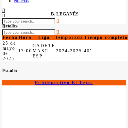
Noticias
B. LEGANÉS
Detalles
Fecha
Hora
Liga
temporada
Tiempo completo
25 de
CADETE
mayo
13:00
MASC
2024-2025
40'
de
ESP
2025
Estadio
Polideportivo El Tejar