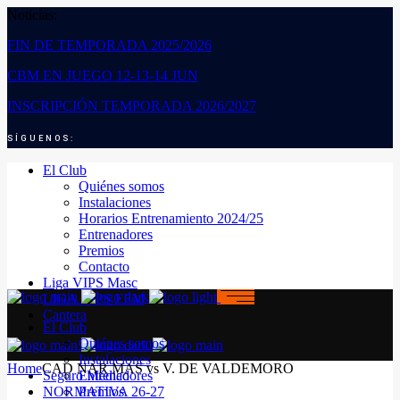
Noticias:
FIN DE TEMPORADA 2025/2026
CBM EN JUEGO 12-13-14 JUN
INSCRIPCIÓN TEMPORADA 2026/2027
SÍGUENOS:
El Club
Quiénes somos
Instalaciones
Horarios Entrenamiento 2024/25
Entrenadores
Premios
Contacto
Liga VIPS Masc
LIGA VIPS FEM
Cantera
El Club
Quiénes somos
Instalaciones
Home
CAD NAR MAS vs V. DE VALDEMORO
Seguro Médico
Entrenadores
NORMATIVA 26-27
Premios