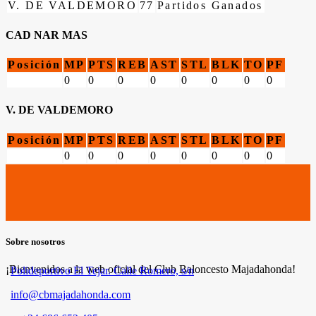
V. DE VALDEMORO
77
Partidos Ganados
CAD NAR MAS
Posición
MP
PTS
REB
AST
STL
BLK
TO
PF
0
0
0
0
0
0
0
0
V. DE VALDEMORO
Posición
MP
PTS
REB
AST
STL
BLK
TO
PF
0
0
0
0
0
0
0
0
Sobre nosotros
¡Bienvenidos a la web oficial del Club Baloncesto Majadahonda!
Polideportivo El Tejar. Calle Romero, s/n
info@cbmajadahonda.com