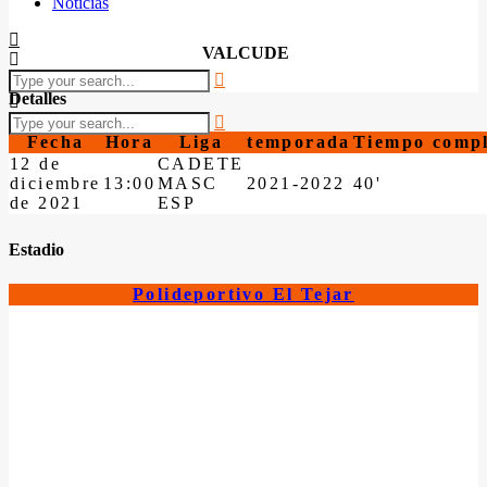
Noticias
VALCUDE
Detalles
Fecha
Hora
Liga
temporada
Tiempo compl
12 de
CADETE
diciembre
13:00
MASC
2021-2022
40'
de 2021
ESP
Estadio
Polideportivo El Tejar