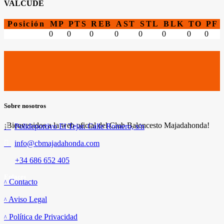
VALCUDE
Posición
MP
PTS
REB
AST
STL
BLK
TO
PF
0
0
0
0
0
0
0
0
Sobre nosotros
¡Bienvenidos a la web oficial del Club Baloncesto Majadahonda!
Polideportivo El Tejar. Calle Romero, s/n
info@cbmajadahonda.com
+34 686 652 405
Enlaces
Contacto
Aviso Legal
Política de Privacidad