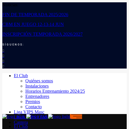
Noticias:
FIN DE TEMPORADA 2025/2026
CBM EN JUEGO 12-13-14 JUN
INSCRIPCIÓN TEMPORADA 2026/2027
SÍGUENOS:
El Club
Quiénes somos
Instalaciones
Horarios Entrenamiento 2024/25
Entrenadores
Premios
Contacto
Liga VIPS Masc
LIGA VIPS FEM
Cantera
El Club