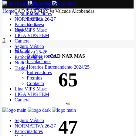
Quiénes somos
Instalaciones
Home
CAD NAR MAS vs Valcude Alcobendas
Seguro Médico
Entrenadores
NORMATIVA 26-27
Premios
Patrocinadores
Contacto
Noticias
Liga VIPS Masc
LIGA VIPS FEM
Cantera
Seguro Médico
El Club
Normativa 25-26
Quiénes somos
CAD NAR MAS
Patrocinadores
Instalaciones
Noticias
Horarios Entrenamiento 2024/25
Tienda
65
Entrenadores
Premios
Contacto
Liga VIPS Masc
LIGA VIPS FEM
Cantera
vs
47
Seguro Médico
NORMATIVA 26-27
Patrocinadores