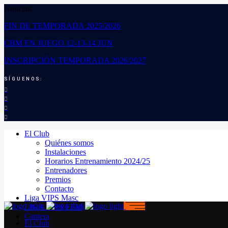
Noticias:
FIN DE TEMPORADA 2025/2026
CBM EN JUEGO 12-13-14 JUN
INSCRIPCIÓN TEMPORADA 2026/2027
SÍGUENOS:
El Club
Quiénes somos
Instalaciones
Horarios Entrenamiento 2024/25
Entrenadores
Premios
Contacto
Liga VIPS Masc
LIGA VIPS FEM
Cantera
El Club