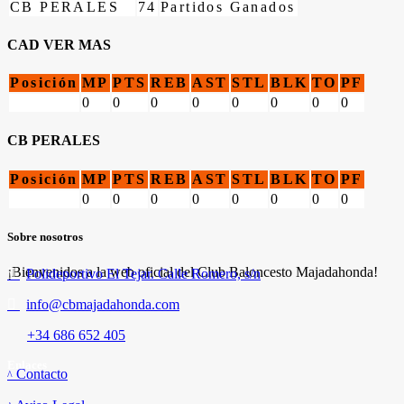
CB PERALES
74
Partidos Ganados
CAD VER MAS
Posición
MP
PTS
REB
AST
STL
BLK
TO
PF
0
0
0
0
0
0
0
0
CB PERALES
Posición
MP
PTS
REB
AST
STL
BLK
TO
PF
0
0
0
0
0
0
0
0
Sobre nosotros
¡Bienvenidos a la web oficial del Club Baloncesto Majadahonda!
Polideportivo El Tejar. Calle Romero, s/n
info@cbmajadahonda.com
+34 686 652 405
Enlaces
Contacto