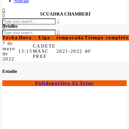
Noticias
SCUADRA CHAMBERÍ
Detalles
Fecha
Hora
Liga
temporada
Tiempo completo
7 de
CADETE
mayo
13:15
MASC
2021-2022
40'
de
PREF
2022
Estadio
Polideportivo El Tejar