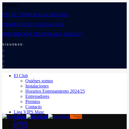
Noticias:
FIN DE TEMPORADA 2025/2026
CBM EN JUEGO 12-13-14 JUN
INSCRIPCIÓN TEMPORADA 2026/2027
SÍGUENOS:
El Club
Quiénes somos
Instalaciones
Horarios Entrenamiento 2024/25
Entrenadores
Premios
Contacto
Liga VIPS Masc
LIGA VIPS FEM
Cantera
El Club