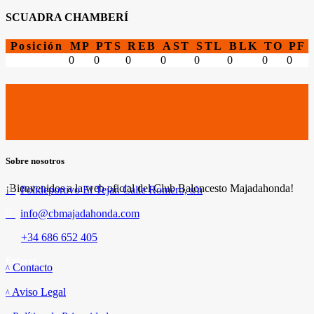
SCUADRA CHAMBERÍ
Posición
MP
PTS
REB
AST
STL
BLK
TO
PF
0
0
0
0
0
0
0
0
Sobre nosotros
¡Bienvenidos a la web oficial del Club Baloncesto Majadahonda!
Polideportivo El Tejar. Calle Romero, s/n
info@cbmajadahonda.com
+34 686 652 405
Enlaces
Contacto
Aviso Legal