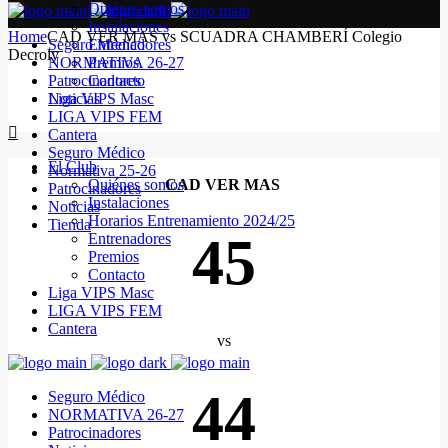
Quiénes somos
Instalaciones
Home
CAD VER MAS vs SCUADRA CHAMBERÍ Colegio
Seguro Médico
Entrenadores
Decroly
NORMATIVA 26-27
Premios
Patrocinadores
Contacto
Noticias
Liga VIPS Masc
LIGA VIPS FEM
Cantera
Seguro Médico
El Club
Normativa 25-26
Quiénes somos
CAD VER MAS
Patrocinadores
Instalaciones
Noticias
Horarios Entrenamiento 2024/25
Tienda
45
Entrenadores
Premios
Contacto
Liga VIPS Masc
LIGA VIPS FEM
Cantera
vs
44
Seguro Médico
NORMATIVA 26-27
Patrocinadores