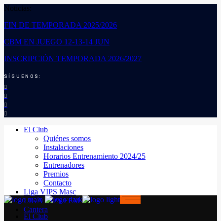
Noticias:
FIN DE TEMPORADA 2025/2026
CBM EN JUEGO 12-13-14 JUN
INSCRIPCIÓN TEMPORADA 2026/2027
SÍGUENOS:
El Club
Quiénes somos
Instalaciones
Horarios Entrenamiento 2024/25
Entrenadores
Premios
Contacto
Liga VIPS Masc
LIGA VIPS FEM
Cantera
El Club