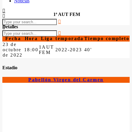
Noticias
1ª AUT FEM
Detalles
Fecha
Hora
Liga
temporada
Tiempo completo
23 de
1AUT
octubre
18:00
2022-2023
40'
FEM
de 2022
Estadio
Pabellón Virgen del Carmen