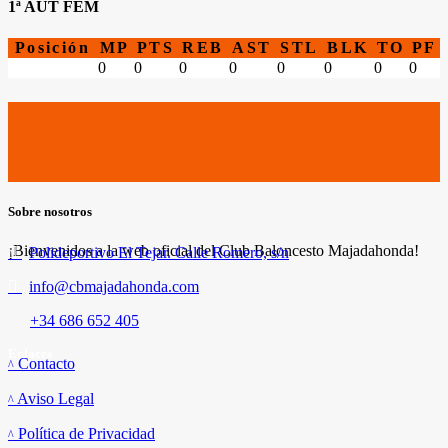
1ª AUT FEM
Posición
MP
PTS
REB
AST
STL
BLK
TO
PF
0
0
0
0
0
0
0
0
Sobre nosotros
¡Bienvenidos a la web oficial del Club Baloncesto Majadahonda!
Polideportivo El Tejar. Calle Romero, s/n
info@cbmajadahonda.com
+34 686 652 405
Enlaces
Contacto
Aviso Legal
Política de Privacidad