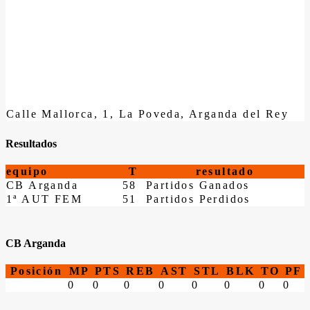
Calle Mallorca, 1, La Poveda, Arganda del Rey
Resultados
equipo
T
resultado
CB Arganda
58
Partidos Ganados
1ª AUT FEM
51
Partidos Perdidos
CB Arganda
Posición
MP
PTS
REB
AST
STL
BLK
TO
PF
0
0
0
0
0
0
0
0