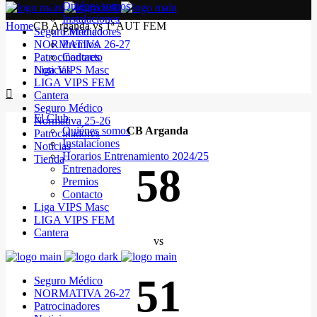
Quiénes somos
Instalaciones
Home
CB Arganda vs 1ª AUT FEM
Seguro Médico
Entrenadores
NORMATIVA 26-27
Premios
Patrocinadores
Contacto
Noticias
Liga VIPS Masc
LIGA VIPS FEM
Cantera
Seguro Médico
El Club
Normativa 25-26
Quiénes somos
CB Arganda
Patrocinadores
Instalaciones
Noticias
Horarios Entrenamiento 2024/25
Tienda
58
Entrenadores
Premios
Contacto
Liga VIPS Masc
LIGA VIPS FEM
Cantera
vs
51
Seguro Médico
NORMATIVA 26-27
Patrocinadores