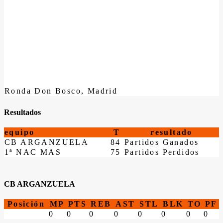
Ronda Don Bosco, Madrid
Resultados
equipo
T
resultado
CB ARGANZUELA
84
Partidos Ganados
1ª NAC MAS
75
Partidos Perdidos
CB ARGANZUELA
Posición
MP
PTS
REB
AST
STL
BLK
TO
PF
0
0
0
0
0
0
0
0