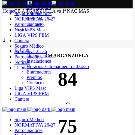
Quiénes somos
Instalaciones
Home
CB ARGANZUELA vs 1ª NAC MAS
Seguro Médico
Entrenadores
NORMATIVA 26-27
Premios
Patrocinadores
Contacto
Noticias
Liga VIPS Masc
LIGA VIPS FEM
Cantera
Seguro Médico
El Club
Normativa 25-26
Quiénes somos
CB ARGANZUELA
Patrocinadores
Instalaciones
Noticias
Horarios Entrenamiento 2024/25
Tienda
84
Entrenadores
Premios
Contacto
Liga VIPS Masc
LIGA VIPS FEM
Cantera
vs
75
Seguro Médico
NORMATIVA 26-27
Patrocinadores