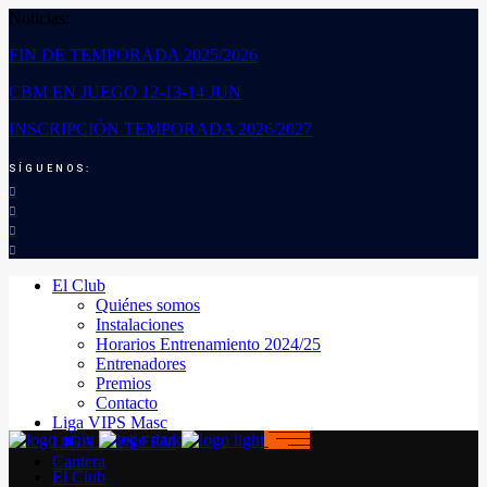
Noticias:
FIN DE TEMPORADA 2025/2026
CBM EN JUEGO 12-13-14 JUN
INSCRIPCIÓN TEMPORADA 2026/2027
SÍGUENOS:
El Club
Quiénes somos
Instalaciones
Horarios Entrenamiento 2024/25
Entrenadores
Premios
Contacto
Liga VIPS Masc
LIGA VIPS FEM
Cantera
El Club