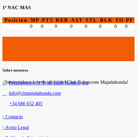
1ª NAC MAS
Posición
MP
PTS
REB
AST
STL
BLK
TO
PF
0
0
0
0
0
0
0
0
Sobre nosotros
¡Bienvenidos a la web oficial del Club Baloncesto Majadahonda!
Polideportivo El Tejar. Calle Romero, s/n
info@cbmajadahonda.com
+34 686 652 405
Enlaces
Contacto
Aviso Legal