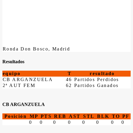
Ronda Don Bosco, Madrid
Resultados
equipo
T
resultado
CB ARGANZUELA
46
Partidos Perdidos
2ª AUT FEM
62
Partidos Ganados
CB ARGANZUELA
Posición
MP
PTS
REB
AST
STL
BLK
TO
PF
0
0
0
0
0
0
0
0