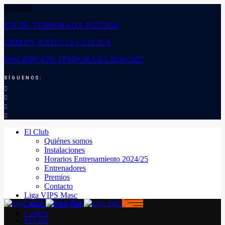
Noticias:
FIN DE TEMPORADA 2025/2026
CBM EN JUEGO 12-13-14 JUN
INSCRIPCIÓN TEMPORADA 2026/2027
SÍGUENOS:
El Club
Quiénes somos
Instalaciones
Horarios Entrenamiento 2024/25
Entrenadores
Premios
Contacto
Liga VIPS Masc
LIGA VIPS FEM
Cantera
El Club