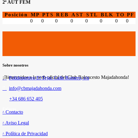
2ª AUT FEM
Posición
MP
PTS
REB
AST
STL
BLK
TO
PF
0
0
0
0
0
0
0
0
Sobre nosotros
¡Bienvenidos a la web oficial del Club Baloncesto Majadahonda!
Polideportivo El Tejar. Calle Romero, s/n
info@cbmajadahonda.com
+34 686 652 405
Enlaces
Contacto
Aviso Legal
Política de Privacidad