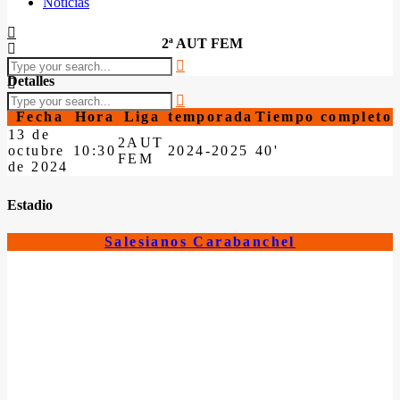
Noticias
2ª AUT FEM
Detalles
Fecha
Hora
Liga
temporada
Tiempo completo
13 de
2AUT
octubre
10:30
2024-2025
40'
FEM
de 2024
Estadio
Salesianos Carabanchel