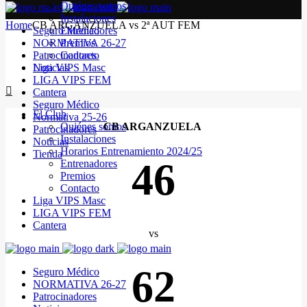
Quiénes somos
Instalaciones
Home
CB ARGANZUELA vs 2ª AUT FEM
Seguro Médico
Entrenadores
NORMATIVA 26-27
Premios
Patrocinadores
Contacto
Noticias
Liga VIPS Masc
LIGA VIPS FEM
Cantera
Seguro Médico
El Club
Normativa 25-26
Quiénes somos
CB ARGANZUELA
Patrocinadores
Instalaciones
Noticias
Horarios Entrenamiento 2024/25
Tienda
46
Entrenadores
Premios
Contacto
Liga VIPS Masc
LIGA VIPS FEM
Cantera
vs
62
Seguro Médico
NORMATIVA 26-27
Patrocinadores