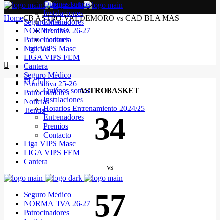
Quiénes somos
Instalaciones
Home
CB ASTRO VALDEMORO vs CAD BLA MAS
Seguro Médico
Entrenadores
NORMATIVA 26-27
Premios
Patrocinadores
Contacto
Noticias
Liga VIPS Masc
LIGA VIPS FEM
Cantera
Seguro Médico
El Club
Normativa 25-26
Quiénes somos
ASTROBASKET
Patrocinadores
Instalaciones
Noticias
Horarios Entrenamiento 2024/25
Tienda
34
Entrenadores
Premios
Contacto
Liga VIPS Masc
LIGA VIPS FEM
Cantera
vs
57
Seguro Médico
NORMATIVA 26-27
Patrocinadores