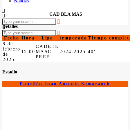
Noticias
CAD BLA MAS
Detalles
Fecha
Hora
Liga
temporada
Tiempo complet
8 de
CADETE
febrero
15:00
MASC
2024-2025
40'
de
PREF
2025
Estadio
Pabellón Juan Antonio Samaranch