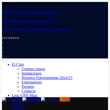
Noticias:
FIN DE TEMPORADA 2025/2026
CBM EN JUEGO 12-13-14 JUN
INSCRIPCIÓN TEMPORADA 2026/2027
SÍGUENOS:
El Club
Quiénes somos
Instalaciones
Horarios Entrenamiento 2024/25
Entrenadores
Premios
Contacto
Liga VIPS Masc
LIGA VIPS FEM
Cantera
El Club