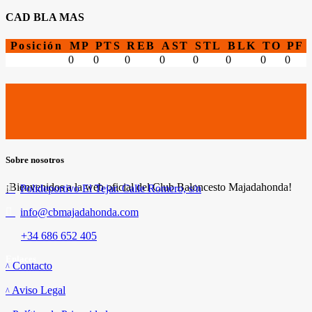
CAD BLA MAS
Posición
MP
PTS
REB
AST
STL
BLK
TO
PF
0
0
0
0
0
0
0
0
Sobre nosotros
¡Bienvenidos a la web oficial del Club Baloncesto Majadahonda!
Polideportivo El Tejar. Calle Romero, s/n
info@cbmajadahonda.com
+34 686 652 405
Enlaces
Contacto
Aviso Legal