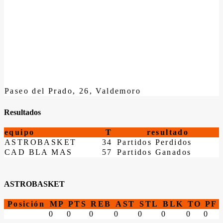
Paseo del Prado, 26, Valdemoro
Resultados
equipo
T
resultado
ASTROBASKET
34
Partidos Perdidos
CAD BLA MAS
57
Partidos Ganados
ASTROBASKET
Posición
MP
PTS
REB
AST
STL
BLK
TO
PF
0
0
0
0
0
0
0
0