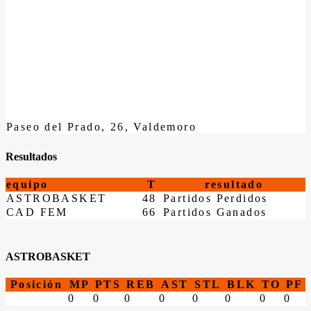
Paseo del Prado, 26, Valdemoro
Resultados
equipo
T
resultado
ASTROBASKET
48
Partidos Perdidos
CAD FEM
66
Partidos Ganados
ASTROBASKET
Posición
MP
PTS
REB
AST
STL
BLK
TO
PF
0
0
0
0
0
0
0
0