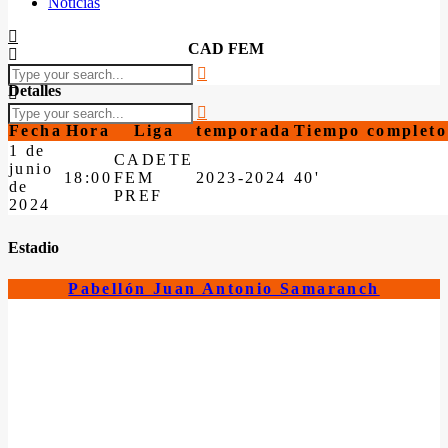
Noticias
CAD FEM
Detalles
Fecha
Hora
Liga
temporada
Tiempo completo
1 de
CADETE
junio
18:00
FEM
2023-2024
40'
de
PREF
2024
Estadio
Pabellón Juan Antonio Samaranch