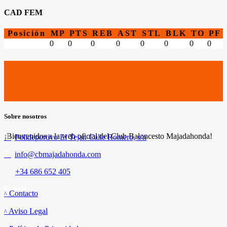
CAD FEM
Posición
MP
PTS
REB
AST
STL
BLK
TO
PF
0
0
0
0
0
0
0
0
Sobre nosotros
¡Bienvenidos a la web oficial del Club Baloncesto Majadahonda!
Polideportivo El Tejar. Calle Romero, s/n
info@cbmajadahonda.com
+34 686 652 405
Enlaces
Contacto
Aviso Legal