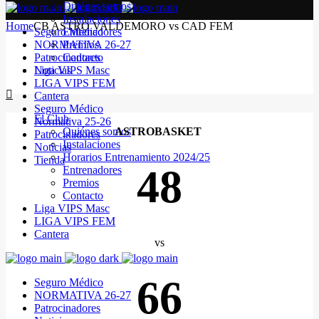
Quiénes somos
Instalaciones
Home
CB ASTRO VALDEMORO vs CAD FEM
Seguro Médico
Entrenadores
NORMATIVA 26-27
Premios
Patrocinadores
Contacto
Noticias
Liga VIPS Masc
LIGA VIPS FEM
Cantera
Seguro Médico
El Club
Normativa 25-26
Quiénes somos
ASTROBASKET
Patrocinadores
Instalaciones
Noticias
Horarios Entrenamiento 2024/25
Tienda
48
Entrenadores
Premios
Contacto
Liga VIPS Masc
LIGA VIPS FEM
Cantera
vs
66
Seguro Médico
NORMATIVA 26-27
Patrocinadores