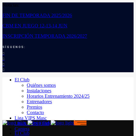
Noticias:
FIN DE TEMPORADA 2025/2026
CBM EN JUEGO 12-13-14 JUN
INSCRIPCIÓN TEMPORADA 2026/2027
SÍGUENOS:
El Club
Quiénes somos
Instalaciones
Horarios Entrenamiento 2024/25
Entrenadores
Premios
Contacto
Liga VIPS Masc
LIGA VIPS FEM
Cantera
El Club