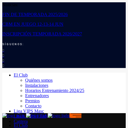
Noticias:
FIN DE TEMPORADA 2025/2026
CBM EN JUEGO 12-13-14 JUN
INSCRIPCIÓN TEMPORADA 2026/2027
SÍGUENOS:
El Club
Quiénes somos
Instalaciones
Horarios Entrenamiento 2024/25
Entrenadores
Premios
Contacto
Liga VIPS Masc
LIGA VIPS FEM
Cantera
El Club