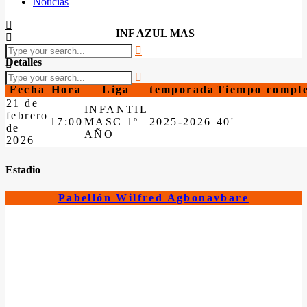
Noticias
INF AZUL MAS
Detalles
Fecha
Hora
Liga
temporada
Tiempo compl
21 de
INFANTIL
febrero
17:00
MASC 1º
2025-2026
40'
de
AÑO
2026
Estadio
Pabellón Wilfred Agbonavbare