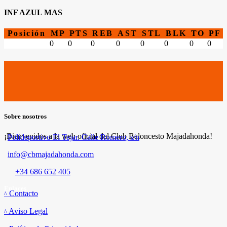
INF AZUL MAS
Posición
MP
PTS
REB
AST
STL
BLK
TO
PF
0
0
0
0
0
0
0
0
Sobre nosotros
¡Bienvenidos a la web oficial del Club Baloncesto Majadahonda!
Polideportivo El Tejar. Calle Romero, s/n
info@cbmajadahonda.com
+34 686 652 405
Enlaces
Contacto
Aviso Legal