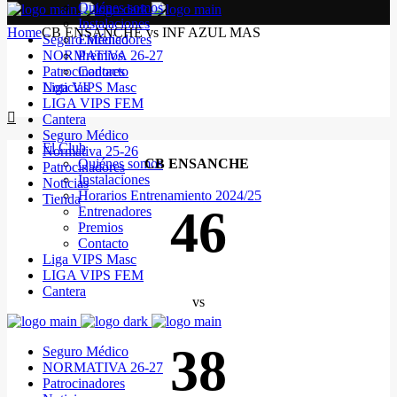
Quiénes somos
Instalaciones
Home
CB ENSANCHE vs INF AZUL MAS
Seguro Médico
Entrenadores
NORMATIVA 26-27
Premios
Patrocinadores
Contacto
Noticias
Liga VIPS Masc
LIGA VIPS FEM
Cantera
Seguro Médico
El Club
Normativa 25-26
Quiénes somos
CB ENSANCHE
Patrocinadores
Instalaciones
Noticias
Horarios Entrenamiento 2024/25
Tienda
46
Entrenadores
Premios
Contacto
Liga VIPS Masc
LIGA VIPS FEM
Cantera
vs
38
Seguro Médico
NORMATIVA 26-27
Patrocinadores