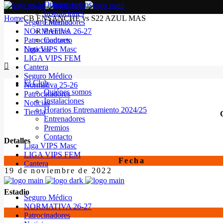
Quiénes somos
Instalaciones
Home
CB ENSANCHE vs S22 AZUL MAS
Seguro Médico
Entrenadores
NORMATIVA 26-27
Premios
Patrocinadores
Contacto
Noticias
Liga VIPS Masc
LIGA VIPS FEM
Cantera
Seguro Médico
El Club
Normativa 25-26
Quiénes somos
Patrocinadores
Instalaciones
Noticias
Horarios Entrenamiento 2024/25
Tienda
Entrenadores
Premios
Contacto
Detalles
Liga VIPS Masc
LIGA VIPS FEM
Fecha
Cantera
19 de noviembre de 2022
Estadio
Seguro Médico
NORMATIVA 26-27
Patrocinadores