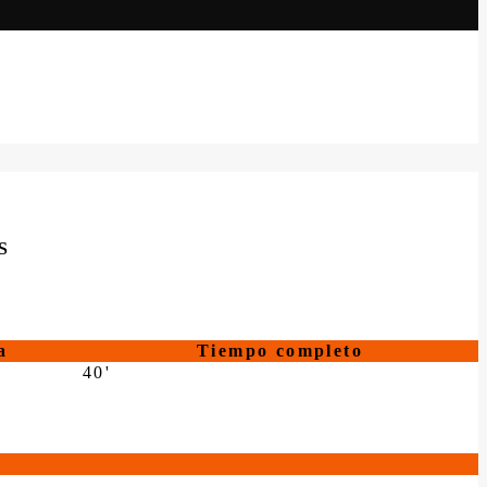
S
a
Tiempo completo
40'