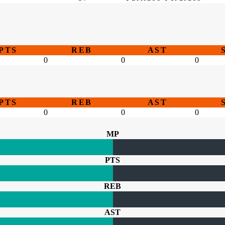
PTS
REB
AST
0
0
0
PTS
REB
AST
0
0
0
MP
PTS
REB
AST