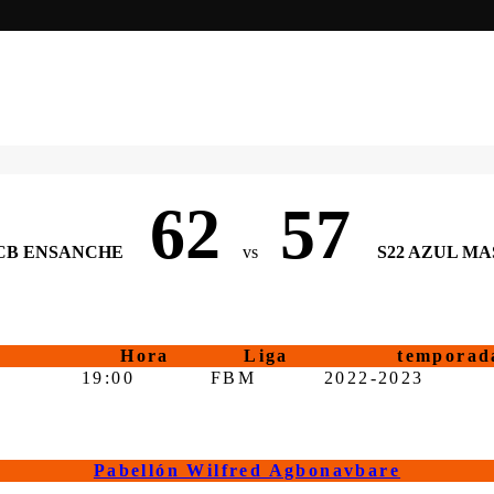
62
57
CB ENSANCHE
vs
S22 AZUL MA
Hora
Liga
temporad
19:00
FBM
2022-2023
Pabellón Wilfred Agbonavbare