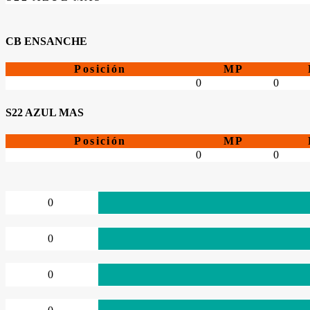
CB ENSANCHE
Posición
MP
0
0
S22 AZUL MAS
Posición
MP
0
0
0
0
0