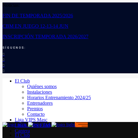
Noticias:
FIN DE TEMPORADA 2025/2026
CBM EN JUEGO 12-13-14 JUN
INSCRIPCIÓN TEMPORADA 2026/2027
SÍGUENOS:
El Club
Quiénes somos
Instalaciones
Horarios Entrenamiento 2024/25
Entrenadores
Premios
Contacto
Liga VIPS Masc
LIGA VIPS FEM
Cantera
El Club