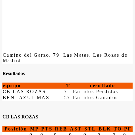
Camino del Garzo, 79, Las Matas, Las Rozas de
Madrid
Resultados
equipo
T
resultado
CB LAS ROZAS
7
Partidos Perdidos
BENJ AZUL MAS
57
Partidos Ganados
CB LAS ROZAS
Posición
MP
PTS
REB
AST
STL
BLK
TO
PF
0
0
0
0
0
0
0
0