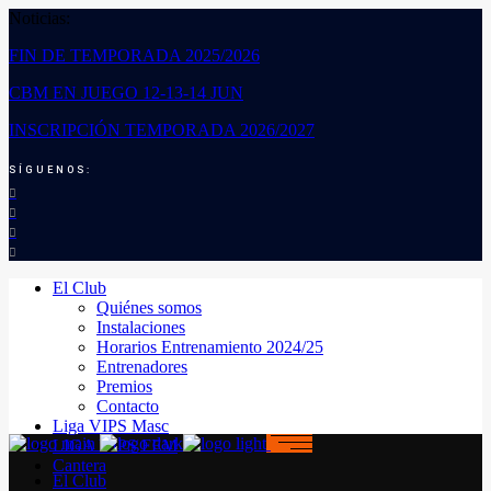
Noticias:
FIN DE TEMPORADA 2025/2026
CBM EN JUEGO 12-13-14 JUN
INSCRIPCIÓN TEMPORADA 2026/2027
SÍGUENOS:
El Club
Quiénes somos
Instalaciones
Horarios Entrenamiento 2024/25
Entrenadores
Premios
Contacto
Liga VIPS Masc
LIGA VIPS FEM
Cantera
El Club