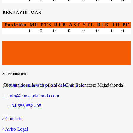
BENJ AZUL MAS
Posición
MP
PTS
REB
AST
STL
BLK
TO
PF
0
0
0
0
0
0
0
0
Sobre nosotros
¡Bienvenidos a la web oficial del Club Baloncesto Majadahonda!
Polideportivo El Tejar. Calle Romero, s/n
info@cbmajadahonda.com
+34 686 652 405
Enlaces
Contacto
Aviso Legal