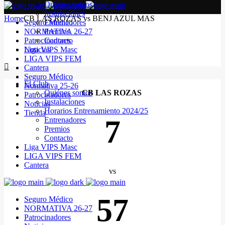
Quiénes somos
Instalaciones
Home
CB LAS ROZAS vs BENJ AZUL MAS
Seguro Médico
Entrenadores
NORMATIVA 26-27
Premios
Patrocinadores
Contacto
Noticias
Liga VIPS Masc
LIGA VIPS FEM
Cantera
Seguro Médico
El Club
Normativa 25-26
Quiénes somos
CB LAS ROZAS
Patrocinadores
Instalaciones
Noticias
Horarios Entrenamiento 2024/25
Tienda
7
Entrenadores
Premios
Contacto
Liga VIPS Masc
LIGA VIPS FEM
Cantera
vs
57
Seguro Médico
NORMATIVA 26-27
Patrocinadores