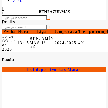
Noticias
BENJ AZUL MAS
Detalles
Fecha
Hora
Liga
temporada
Tiempo compl
15 de
BENJAMÍN
febrero
13:15
MAS 1º
2024-2025
40'
de
AÑO
2025
Estadio
Polideportivo Las Matas