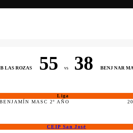
55
38
B LAS ROZAS
vs
BENJ NAR M
Liga
BENJAMÍN MASC 2º AÑO
2
CEIP San José