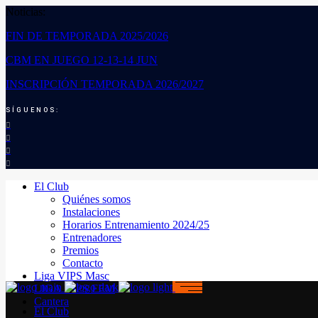
Noticias:
FIN DE TEMPORADA 2025/2026
CBM EN JUEGO 12-13-14 JUN
INSCRIPCIÓN TEMPORADA 2026/2027
SÍGUENOS:
El Club
Quiénes somos
Instalaciones
Horarios Entrenamiento 2024/25
Entrenadores
Premios
Contacto
Liga VIPS Masc
LIGA VIPS FEM
Cantera
El Club