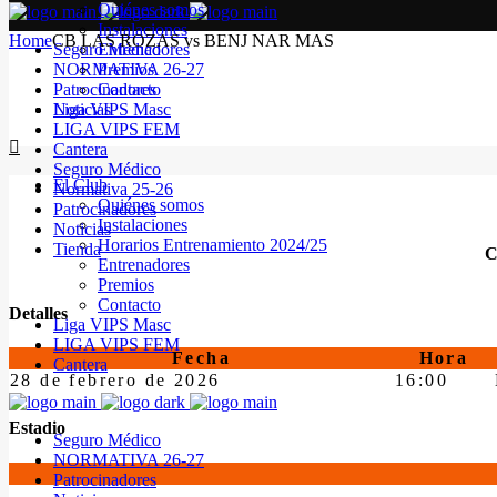
Quiénes somos
Instalaciones
Home
CB LAS ROZAS vs BENJ NAR MAS
Seguro Médico
Entrenadores
NORMATIVA 26-27
Premios
Patrocinadores
Contacto
Noticias
Liga VIPS Masc
LIGA VIPS FEM
Cantera
Seguro Médico
El Club
Normativa 25-26
Quiénes somos
Patrocinadores
Instalaciones
Noticias
Horarios Entrenamiento 2024/25
Tienda
C
Entrenadores
Premios
Contacto
Detalles
Liga VIPS Masc
LIGA VIPS FEM
Fecha
Hora
Cantera
28 de febrero de 2026
16:00
Estadio
Seguro Médico
NORMATIVA 26-27
Patrocinadores