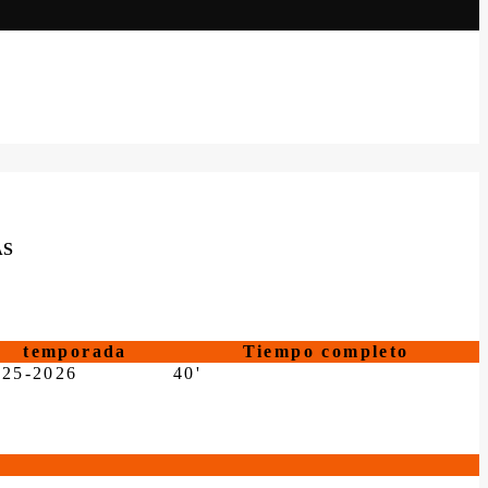
AS
temporada
Tiempo completo
025-2026
40'