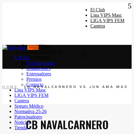
Quiénes somos
Instalaciones
El Club
Horarios Entrenamiento 2024/25
Liga VIPS Masc
Entrenadores
LIGA VIPS FEM
Premios
Cantera
Contacto
Seguro Médico
NORMATIVA 26-27
Patrocinadores
El Club
Noticias
Quiénes somos
Instalaciones
Entrenadores
Premios
Contacto
HOME
CB NAVALCARNERO VS JUN AMA MAS
Liga VIPS Masc
LIGA VIPS FEM
Cantera
Seguro Médico
Normativa 25-26
Patrocinadores
CB NAVALCARNERO
Noticias
Tienda