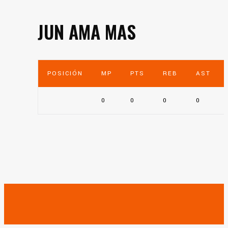
JUN AMA MAS
POSICIÓN
MP
PTS
REB
AST
0
0
0
0