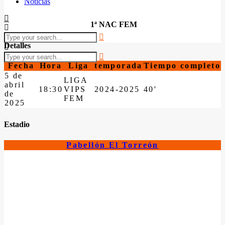
Noticias
1ª NAC FEM
Detalles
Fecha
Hora
Liga
temporada
Tiempo completo
5 de
LIGA
abril
18:30
VIPS
2024-2025
40'
de
FEM
2025
Estadio
Pabellón El Torreón