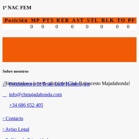
1ª NAC FEM
Posición
MP
PTS
REB
AST
STL
BLK
TO
PF
0
0
0
0
0
0
0
0
Sobre nosotros
¡Bienvenidos a la web oficial del Club Baloncesto Majadahonda!
Polideportivo El Tejar. Calle Romero, s/n
info@cbmajadahonda.com
+34 686 652 405
Enlaces
Contacto
Aviso Legal