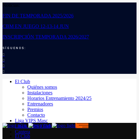
Noticias:
FIN DE TEMPORADA 2025/2026
CBM EN JUEGO 12-13-14 JUN
INSCRIPCIÓN TEMPORADA 2026/2027
SÍGUENOS:
El Club
Quiénes somos
Instalaciones
Horarios Entrenamiento 2024/25
Entrenadores
Premios
Contacto
Liga VIPS Masc
LIGA VIPS FEM
Cantera
El Club