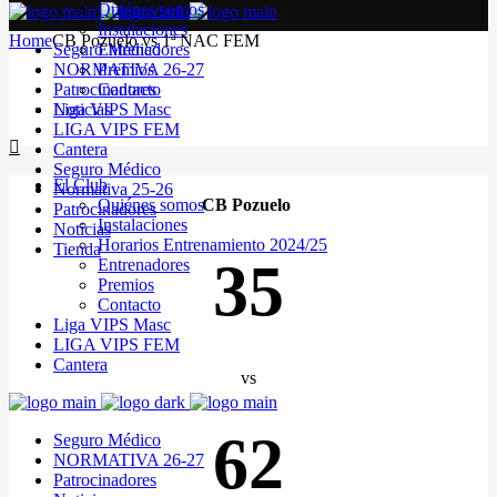
Quiénes somos
Instalaciones
Home
CB Pozuelo vs 1ª NAC FEM
Seguro Médico
Entrenadores
NORMATIVA 26-27
Premios
Patrocinadores
Contacto
Noticias
Liga VIPS Masc
LIGA VIPS FEM
Cantera
Seguro Médico
El Club
Normativa 25-26
Quiénes somos
CB Pozuelo
Patrocinadores
Instalaciones
Noticias
Horarios Entrenamiento 2024/25
Tienda
35
Entrenadores
Premios
Contacto
Liga VIPS Masc
LIGA VIPS FEM
Cantera
vs
62
Seguro Médico
NORMATIVA 26-27
Patrocinadores