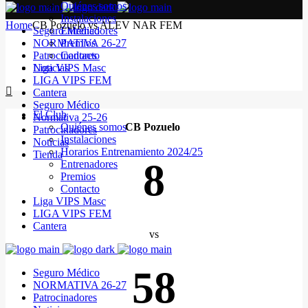
Quiénes somos
Instalaciones
Home
CB Pozuelo vs ALEV NAR FEM
Seguro Médico
Entrenadores
NORMATIVA 26-27
Premios
Patrocinadores
Contacto
Noticias
Liga VIPS Masc
LIGA VIPS FEM
Cantera
Seguro Médico
El Club
Normativa 25-26
Quiénes somos
CB Pozuelo
Patrocinadores
Instalaciones
Noticias
Horarios Entrenamiento 2024/25
Tienda
8
Entrenadores
Premios
Contacto
Liga VIPS Masc
LIGA VIPS FEM
Cantera
vs
58
Seguro Médico
NORMATIVA 26-27
Patrocinadores