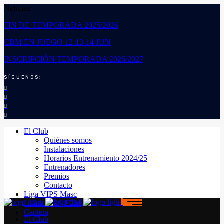
Noticias:
FIN DE TEMPORADA 2025/2026
CBM EN JUEGO 12-13-14 JUN
INSCRIPCIÓN TEMPORADA 2026/2027
SÍGUENOS:
El Club
Quiénes somos
Instalaciones
Horarios Entrenamiento 2024/25
Entrenadores
Premios
Contacto
Liga VIPS Masc
LIGA VIPS FEM
Cantera
El Club