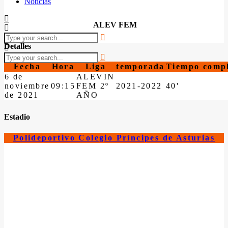
Noticias
ALEV FEM
Detalles
Fecha
Hora
Liga
temporada
Tiempo comp
6 de
ALEVIN
noviembre
09:15
FEM 2º
2021-2022
40'
de 2021
AÑO
Estadio
Polideportivo Colegio Príncipes de Asturias