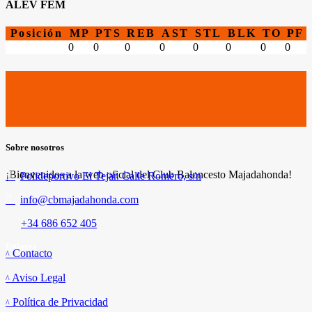
ALEV FEM
Posición
MP
PTS
REB
AST
STL
BLK
TO
PF
0
0
0
0
0
0
0
0
Sobre nosotros
¡Bienvenidos a la web oficial del Club Baloncesto Majadahonda!
Polideportivo El Tejar. Calle Romero, s/n
info@cbmajadahonda.com
+34 686 652 405
Enlaces
Contacto
Aviso Legal
Política de Privacidad