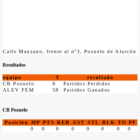
Calle Manzano, frente al nº3, Pozuelo de Alarcón
Resultados
equipo
T
resultado
CB Pozuelo
8
Partidos Perdidos
ALEV FEM
58
Partidos Ganados
CB Pozuelo
Posición
MP
PTS
REB
AST
STL
BLK
TO
PF
0
0
0
0
0
0
0
0