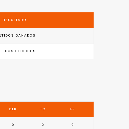
RESULTADO
RTIDOS GANADOS
RTIDOS PERDIDOS
BLK
TO
PF
0
0
0