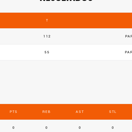
T
112
PA
55
PA
PTS
REB
AST
STL
0
0
0
0