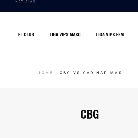
NOTICIAS:
Quiénes somos
Instalaciones
EL CLUB
LIGA VIPS MASC
LIGA VIPS FEM
Horarios Entrenamiento 2024/25
Entrenadores
Premios
Quiénes somos
HOME
CBG VS CAD NAR MAS
Contacto
Instalaciones
Horarios Entrenamiento 2024/25
Entrenadores
CBG
Premios
Contacto