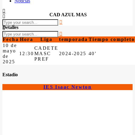
Noticias
CAD AZUL MAS
Detalles
Fecha
Hora
Liga
temporada
Tiempo completo
10 de
CADETE
mayo
12:30
MASC
2024-2025
40'
de
PREF
2025
Estadio
IES Isaac Newton