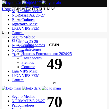
Quiénes somos
Instalaciones
Home
CBIN vs CAD AZUL MAS
Seguro Médico
Entrenadores
NORMATIVA 26-27
Premios
Patrocinadores
Contacto
Noticias
Liga VIPS Masc
LIGA VIPS FEM
Cantera
Seguro Médico
El Club
Normativa 25-26
Quiénes somos
CBIN
Patrocinadores
Instalaciones
Noticias
Horarios Entrenamiento 2024/25
Tienda
49
Entrenadores
Premios
Contacto
Liga VIPS Masc
LIGA VIPS FEM
Cantera
vs
70
Seguro Médico
NORMATIVA 26-27
Patrocinadores