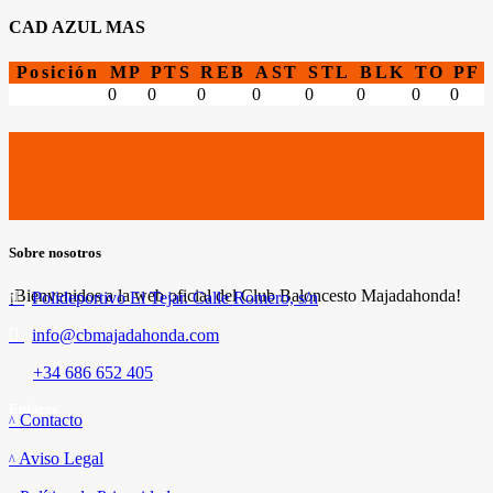
CAD AZUL MAS
Posición
MP
PTS
REB
AST
STL
BLK
TO
PF
0
0
0
0
0
0
0
0
Sobre nosotros
¡Bienvenidos a la web oficial del Club Baloncesto Majadahonda!
Polideportivo El Tejar. Calle Romero, s/n
info@cbmajadahonda.com
+34 686 652 405
Enlaces
Contacto
Aviso Legal