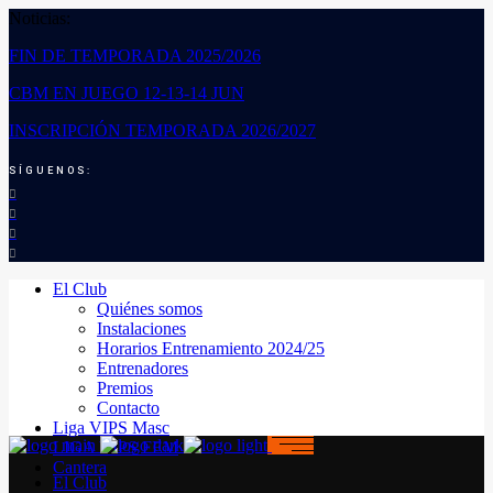
Noticias:
FIN DE TEMPORADA 2025/2026
CBM EN JUEGO 12-13-14 JUN
INSCRIPCIÓN TEMPORADA 2026/2027
SÍGUENOS:
El Club
Quiénes somos
Instalaciones
Horarios Entrenamiento 2024/25
Entrenadores
Premios
Contacto
Liga VIPS Masc
LIGA VIPS FEM
Cantera
El Club