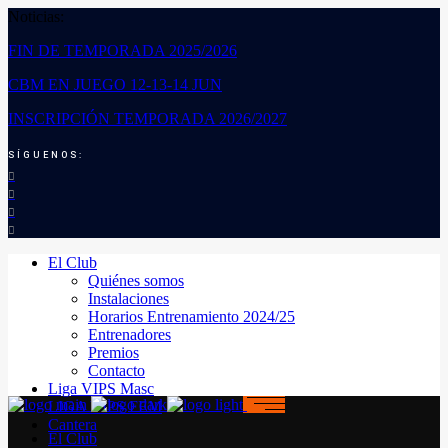
Noticias:
FIN DE TEMPORADA 2025/2026
CBM EN JUEGO 12-13-14 JUN
INSCRIPCIÓN TEMPORADA 2026/2027
SÍGUENOS:
El Club
Quiénes somos
Instalaciones
Horarios Entrenamiento 2024/25
Entrenadores
Premios
Contacto
Liga VIPS Masc
LIGA VIPS FEM
Cantera
El Club