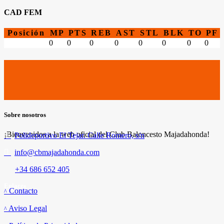
CAD FEM
Posición
MP
PTS
REB
AST
STL
BLK
TO
PF
0
0
0
0
0
0
0
0
Sobre nosotros
¡Bienvenidos a la web oficial del Club Baloncesto Majadahonda!
Polideportivo El Tejar. Calle Romero, s/n
info@cbmajadahonda.com
+34 686 652 405
Enlaces
Contacto
Aviso Legal