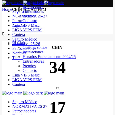
Quiénes somos
Instalaciones
Home
CBIN vs CAD FEM
Seguro Médico
Entrenadores
NORMATIVA 26-27
Premios
Patrocinadores
Contacto
Noticias
Liga VIPS Masc
LIGA VIPS FEM
Cantera
Seguro Médico
El Club
Normativa 25-26
Quiénes somos
CBIN
Patrocinadores
Instalaciones
Noticias
Horarios Entrenamiento 2024/25
Tienda
34
Entrenadores
Premios
Contacto
Liga VIPS Masc
LIGA VIPS FEM
Cantera
vs
17
Seguro Médico
NORMATIVA 26-27
Patrocinadores