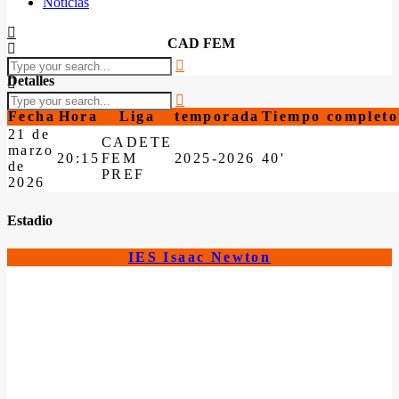
Noticias
CAD FEM
Detalles
Fecha
Hora
Liga
temporada
Tiempo completo
21 de
CADETE
marzo
20:15
FEM
2025-2026
40'
de
PREF
2026
Estadio
IES Isaac Newton