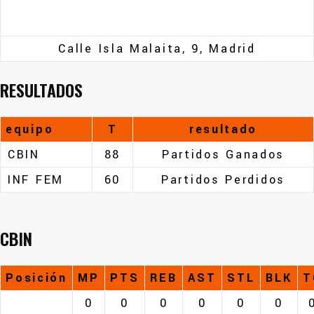
Calle Isla Malaita, 9, Madrid
RESULTADOS
equipo
T
resultado
CBIN
88
Partidos Ganados
INF FEM
60
Partidos Perdidos
CBIN
Posición
MP
PTS
REB
AST
STL
BLK
T
0
0
0
0
0
0