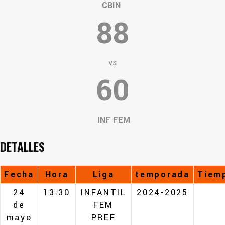
CBIN
88
vs
60
INF FEM
DETALLES
Fecha
Hora
Liga
temporada
Tiem
24
13:30
INFANTIL
2024-2025
de
FEM
mayo
PREF