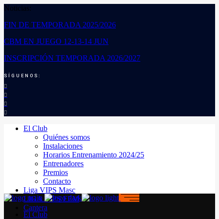
Noticias:
FIN DE TEMPORADA 2025/2026
CBM EN JUEGO 12-13-14 JUN
INSCRIPCIÓN TEMPORADA 2026/2027
SÍGUENOS:
El Club
Quiénes somos
Instalaciones
Horarios Entrenamiento 2024/25
Entrenadores
Premios
Contacto
Liga VIPS Masc
LIGA VIPS FEM
Cantera
El Club