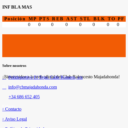
INF BLA MAS
Posición
MP
PTS
REB
AST
STL
BLK
TO
PF
0
0
0
0
0
0
0
0
Sobre nosotros
¡Bienvenidos a la web oficial del Club Baloncesto Majadahonda!
Polideportivo El Tejar. Calle Romero, s/n
info@cbmajadahonda.com
+34 686 652 405
Enlaces
Contacto
Aviso Legal