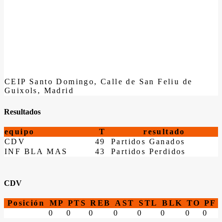
CEIP Santo Domingo, Calle de San Feliu de
Guixols, Madrid
Resultados
equipo
T
resultado
CDV
49
Partidos Ganados
INF BLA MAS
43
Partidos Perdidos
CDV
Posición
MP
PTS
REB
AST
STL
BLK
TO
PF
0
0
0
0
0
0
0
0