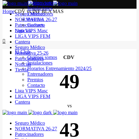
Quiénes somos
Instalaciones
Home
CDV vs INF BLA MAS
Seguro Médico
Entrenadores
NORMATIVA 26-27
Premios
Patrocinadores
Contacto
Noticias
Liga VIPS Masc
LIGA VIPS FEM
Cantera
Seguro Médico
El Club
Normativa 25-26
Quiénes somos
CDV
Patrocinadores
Instalaciones
Noticias
Horarios Entrenamiento 2024/25
Tienda
49
Entrenadores
Premios
Contacto
Liga VIPS Masc
LIGA VIPS FEM
Cantera
vs
43
Seguro Médico
NORMATIVA 26-27
Patrocinadores