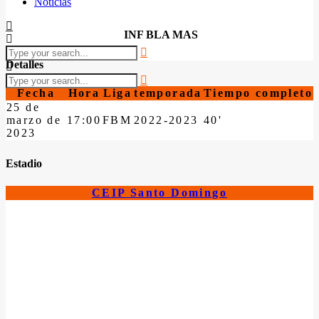
Noticias
INF BLA MAS
Detalles
Fecha
Hora
Liga
temporada
Tiempo completo
25 de
marzo de
17:00
FBM
2022-2023
40'
2023
Estadio
CEIP Santo Domingo