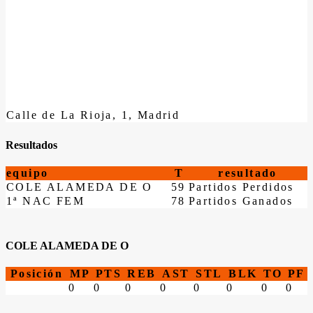
Calle de La Rioja, 1, Madrid
Resultados
equipo
T
resultado
COLE ALAMEDA DE O
59
Partidos Perdidos
1ª NAC FEM
78
Partidos Ganados
COLE ALAMEDA DE O
Posición
MP
PTS
REB
AST
STL
BLK
TO
PF
0
0
0
0
0
0
0
0