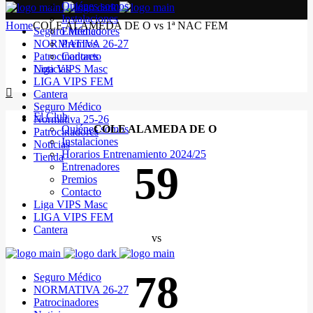
Quiénes somos
Instalaciones
Home
COLE ALAMEDA DE O vs 1ª NAC FEM
Seguro Médico
Entrenadores
NORMATIVA 26-27
Premios
Patrocinadores
Contacto
Noticias
Liga VIPS Masc
LIGA VIPS FEM
Cantera
Seguro Médico
El Club
Normativa 25-26
Quiénes somos
COLE ALAMEDA DE O
Patrocinadores
Instalaciones
Noticias
Horarios Entrenamiento 2024/25
Tienda
59
Entrenadores
Premios
Contacto
Liga VIPS Masc
LIGA VIPS FEM
Cantera
vs
78
Seguro Médico
NORMATIVA 26-27
Patrocinadores