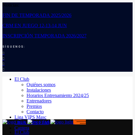
Noticias:
FIN DE TEMPORADA 2025/2026
CBM EN JUEGO 12-13-14 JUN
INSCRIPCIÓN TEMPORADA 2026/2027
SÍGUENOS:
El Club
Quiénes somos
Instalaciones
Horarios Entrenamiento 2024/25
Entrenadores
Premios
Contacto
Liga VIPS Masc
LIGA VIPS FEM
Cantera
El Club