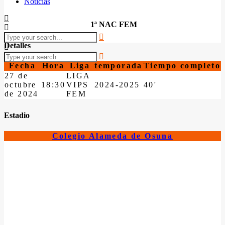
Noticias
1ª NAC FEM
Detalles
Fecha
Hora
Liga
temporada
Tiempo completo
27 de
LIGA
octubre
18:30
VIPS
2024-2025
40'
de 2024
FEM
Estadio
Colegio Alameda de Osuna