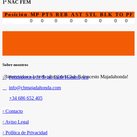
1ª NAC FEM
Posición
MP
PTS
REB
AST
STL
BLK
TO
PF
0
0
0
0
0
0
0
0
Sobre nosotros
¡Bienvenidos a la web oficial del Club Baloncesto Majadahonda!
Polideportivo El Tejar. Calle Romero, s/n
info@cbmajadahonda.com
+34 686 652 405
Enlaces
Contacto
Aviso Legal
Política de Privacidad