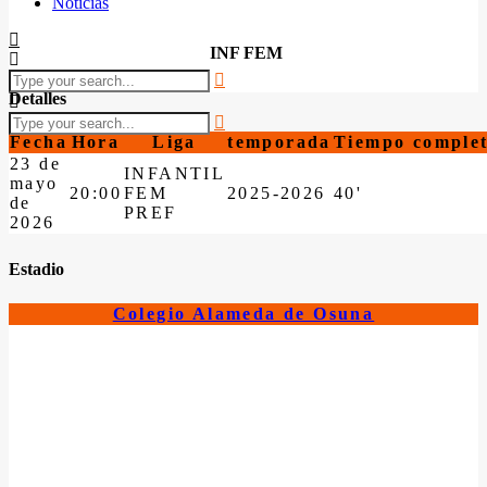
Noticias
INF FEM
Detalles
Fecha
Hora
Liga
temporada
Tiempo comple
23 de
INFANTIL
mayo
20:00
FEM
2025-2026
40'
de
PREF
2026
Estadio
Colegio Alameda de Osuna