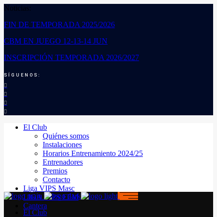
Noticias:
FIN DE TEMPORADA 2025/2026
CBM EN JUEGO 12-13-14 JUN
INSCRIPCIÓN TEMPORADA 2026/2027
SÍGUENOS:
El Club
Quiénes somos
Instalaciones
Horarios Entrenamiento 2024/25
Entrenadores
Premios
Contacto
Liga VIPS Masc
LIGA VIPS FEM
Cantera
El Club