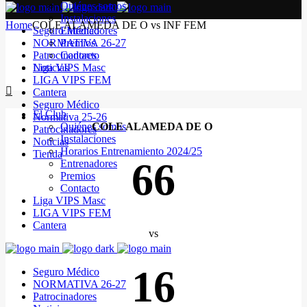
Quiénes somos
Instalaciones
Home
COLE ALAMEDA DE O vs INF FEM
Seguro Médico
Entrenadores
NORMATIVA 26-27
Premios
Patrocinadores
Contacto
Noticias
Liga VIPS Masc
LIGA VIPS FEM
Cantera
Seguro Médico
El Club
Normativa 25-26
Quiénes somos
COLE ALAMEDA DE O
Patrocinadores
Instalaciones
Noticias
Horarios Entrenamiento 2024/25
Tienda
66
Entrenadores
Premios
Contacto
Liga VIPS Masc
LIGA VIPS FEM
Cantera
vs
16
Seguro Médico
NORMATIVA 26-27
Patrocinadores