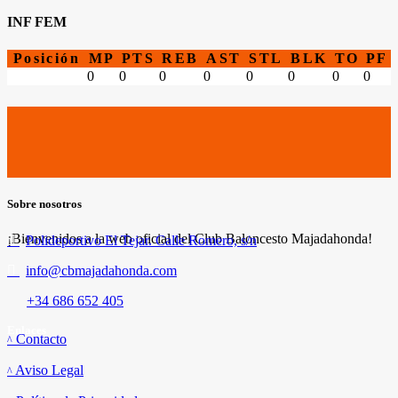
INF FEM
Posición
MP
PTS
REB
AST
STL
BLK
TO
PF
0
0
0
0
0
0
0
0
Sobre nosotros
¡Bienvenidos a la web oficial del Club Baloncesto Majadahonda!
Polideportivo El Tejar. Calle Romero, s/n
info@cbmajadahonda.com
+34 686 652 405
Enlaces
Contacto
Aviso Legal