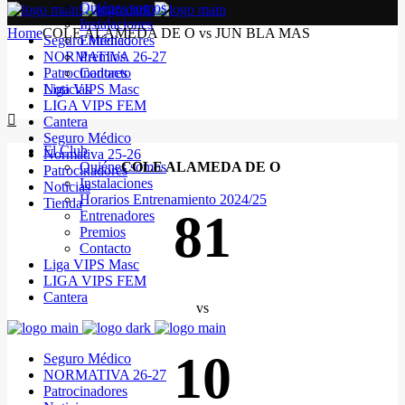
Quiénes somos
Instalaciones
Home
COLE ALAMEDA DE O vs JUN BLA MAS
Seguro Médico
Entrenadores
NORMATIVA 26-27
Premios
Patrocinadores
Contacto
Noticias
Liga VIPS Masc
LIGA VIPS FEM
Cantera
Seguro Médico
El Club
Normativa 25-26
Quiénes somos
COLE ALAMEDA DE O
Patrocinadores
Instalaciones
Noticias
Horarios Entrenamiento 2024/25
Tienda
81
Entrenadores
Premios
Contacto
Liga VIPS Masc
LIGA VIPS FEM
Cantera
vs
10
Seguro Médico
NORMATIVA 26-27
Patrocinadores