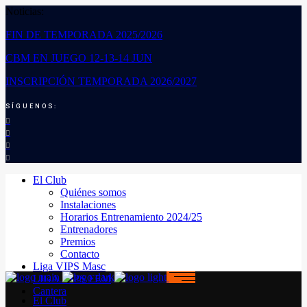
Noticias:
FIN DE TEMPORADA 2025/2026
CBM EN JUEGO 12-13-14 JUN
INSCRIPCIÓN TEMPORADA 2026/2027
SÍGUENOS:
El Club
Quiénes somos
Instalaciones
Horarios Entrenamiento 2024/25
Entrenadores
Premios
Contacto
Liga VIPS Masc
LIGA VIPS FEM
Cantera
El Club