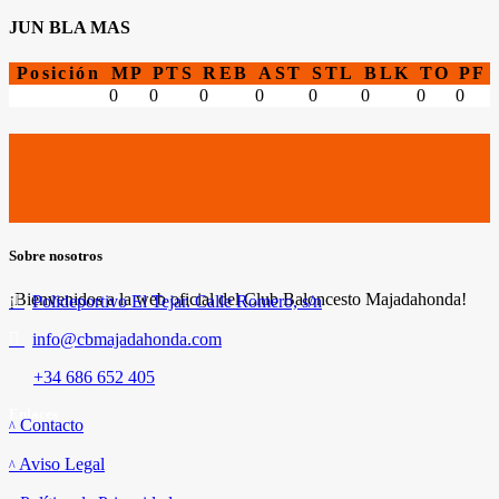
JUN BLA MAS
Posición
MP
PTS
REB
AST
STL
BLK
TO
PF
0
0
0
0
0
0
0
0
Sobre nosotros
¡Bienvenidos a la web oficial del Club Baloncesto Majadahonda!
Polideportivo El Tejar. Calle Romero, s/n
info@cbmajadahonda.com
+34 686 652 405
Enlaces
Contacto
Aviso Legal