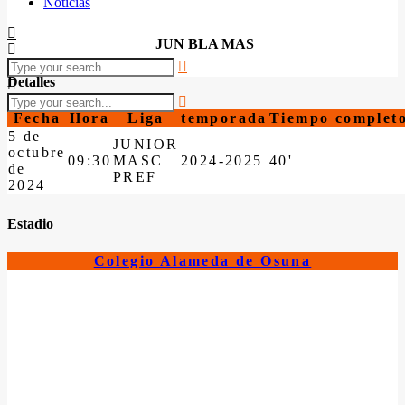
Noticias
JUN BLA MAS
Detalles
Fecha
Hora
Liga
temporada
Tiempo complet
5 de
JUNIOR
octubre
09:30
MASC
2024-2025
40'
de
PREF
2024
Estadio
Colegio Alameda de Osuna