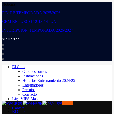
Noticias:
FIN DE TEMPORADA 2025/2026
CBM EN JUEGO 12-13-14 JUN
INSCRIPCIÓN TEMPORADA 2026/2027
SÍGUENOS:
El Club
Quiénes somos
Instalaciones
Horarios Entrenamiento 2024/25
Entrenadores
Premios
Contacto
Liga VIPS Masc
LIGA VIPS FEM
Cantera
El Club