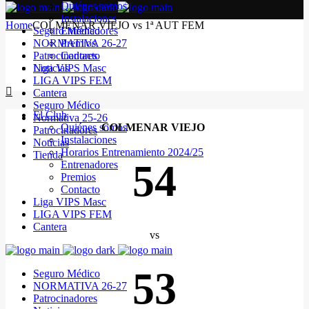
Quiénes somos
Instalaciones
Home
COLMENAR VIEJO vs 1ª AUT FEM
Seguro Médico
Entrenadores
NORMATIVA 26-27
Premios
Patrocinadores
Contacto
Noticias
Liga VIPS Masc
LIGA VIPS FEM
Cantera
Seguro Médico
El Club
Normativa 25-26
Quiénes somos
COLMENAR VIEJO
Patrocinadores
Instalaciones
Noticias
Horarios Entrenamiento 2024/25
Tienda
54
Entrenadores
Premios
Contacto
Liga VIPS Masc
LIGA VIPS FEM
Cantera
vs
53
Seguro Médico
NORMATIVA 26-27
Patrocinadores