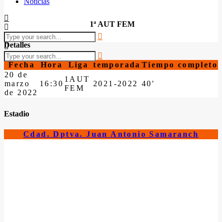
Noticias
1ª AUT FEM
Detalles
Fecha
Hora
Liga
temporada
Tiempo completo
20 de
1AUT
marzo
16:30
2021-2022
40'
FEM
de 2022
Estadio
Cdad. Dptva. Juan Antonio Samaranch