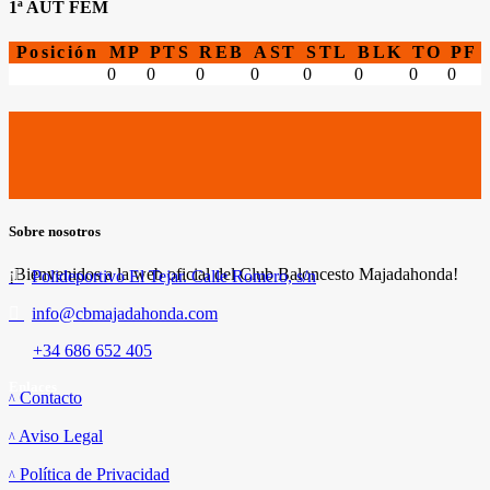
1ª AUT FEM
Posición
MP
PTS
REB
AST
STL
BLK
TO
PF
0
0
0
0
0
0
0
0
Sobre nosotros
¡Bienvenidos a la web oficial del Club Baloncesto Majadahonda!
Polideportivo El Tejar. Calle Romero, s/n
info@cbmajadahonda.com
+34 686 652 405
Enlaces
Contacto
Aviso Legal
Política de Privacidad