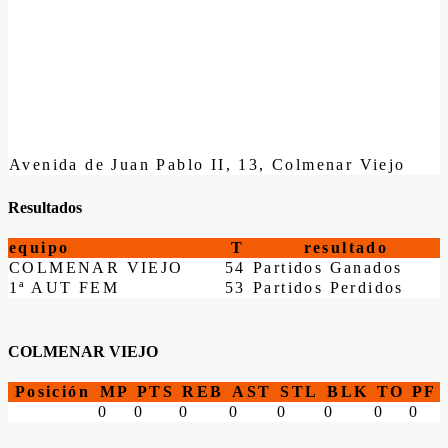
Avenida de Juan Pablo II, 13, Colmenar Viejo
Resultados
equipo
T
resultado
COLMENAR VIEJO
54
Partidos Ganados
1ª AUT FEM
53
Partidos Perdidos
COLMENAR VIEJO
Posición
MP
PTS
REB
AST
STL
BLK
TO
PF
0
0
0
0
0
0
0
0