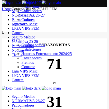
Quiénes somos
Instalaciones
Home
Corazonistas vs 2ª AUT FEM
Seguro Médico
Entrenadores
NORMATIVA 26-27
Premios
Patrocinadores
Contacto
Noticias
Liga VIPS Masc
LIGA VIPS FEM
Cantera
Seguro Médico
El Club
Normativa 25-26
Quiénes somos
CORAZONISTAS
Patrocinadores
Instalaciones
Noticias
Horarios Entrenamiento 2024/25
Tienda
71
Entrenadores
Premios
Contacto
Liga VIPS Masc
LIGA VIPS FEM
Cantera
vs
31
Seguro Médico
NORMATIVA 26-27
Patrocinadores