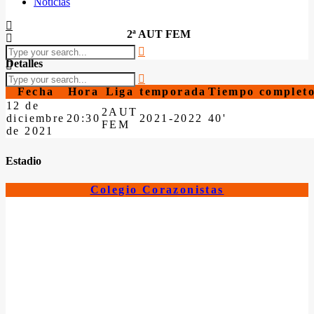
Noticias
2ª AUT FEM
Detalles
Fecha
Hora
Liga
temporada
Tiempo complet
12 de
2AUT
diciembre
20:30
2021-2022
40'
FEM
de 2021
Estadio
Colegio Corazonistas