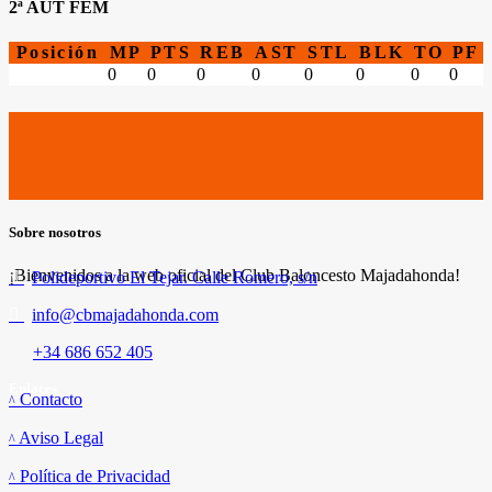
2ª AUT FEM
Posición
MP
PTS
REB
AST
STL
BLK
TO
PF
0
0
0
0
0
0
0
0
Sobre nosotros
¡Bienvenidos a la web oficial del Club Baloncesto Majadahonda!
Polideportivo El Tejar. Calle Romero, s/n
info@cbmajadahonda.com
+34 686 652 405
Enlaces
Contacto
Aviso Legal
Política de Privacidad