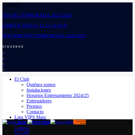
Noticias:
FIN DE TEMPORADA 2025/2026
CBM EN JUEGO 12-13-14 JUN
INSCRIPCIÓN TEMPORADA 2026/2027
SÍGUENOS:
El Club
Quiénes somos
Instalaciones
Horarios Entrenamiento 2024/25
Entrenadores
Premios
Contacto
Liga VIPS Masc
LIGA VIPS FEM
Cantera
El Club