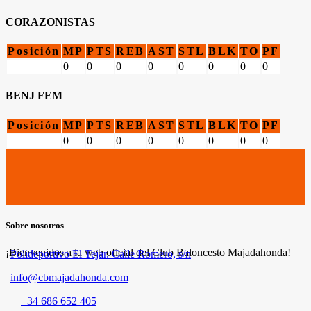
CORAZONISTAS
Posición
MP
PTS
REB
AST
STL
BLK
TO
PF
0
0
0
0
0
0
0
0
BENJ FEM
Posición
MP
PTS
REB
AST
STL
BLK
TO
PF
0
0
0
0
0
0
0
0
Sobre nosotros
¡Bienvenidos a la web oficial del Club Baloncesto Majadahonda!
Polideportivo El Tejar. Calle Romero, s/n
info@cbmajadahonda.com
+34 686 652 405