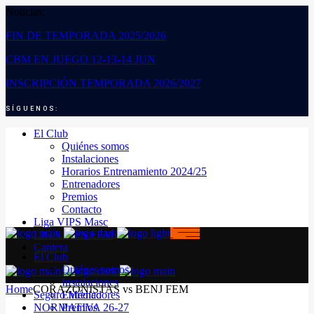
Noticias:
FIN DE TEMPORADA 2025/2026
CBM EN JUEGO 12-13-14 JUN
INSCRIPCIÓN TEMPORADA 2026/2027
SÍGUENOS:
El Club
Quiénes somos
Instalaciones
Horarios Entrenamiento 2024/25
Entrenadores
Premios
Contacto
Liga VIPS Masc
LIGA VIPS FEM
Cantera
El Club
Quiénes somos
Instalaciones
Home
CORAZONISTAS vs BENJ FEM
Seguro Médico
Entrenadores
NORMATIVA 26-27
Premios