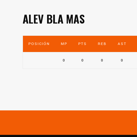
ALEV BLA MAS
POSICIÓN
MP
PTS
REB
AST
0
0
0
0