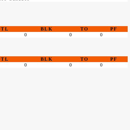
STL
BLK
TO
PF
0
0
0
STL
BLK
TO
PF
0
0
0