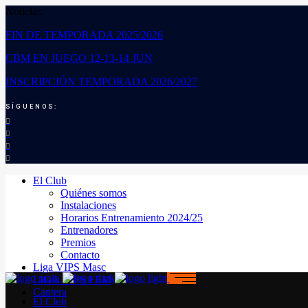
Noticias:
FIN DE TEMPORADA 2025/2026
CBM EN JUEGO 12-13-14 JUN
INSCRIPCIÓN TEMPORADA 2026/2027
SÍGUENOS:
El Club
Quiénes somos
Instalaciones
Horarios Entrenamiento 2024/25
Entrenadores
Premios
Contacto
Liga VIPS Masc
LIGA VIPS FEM
Cantera
El Club