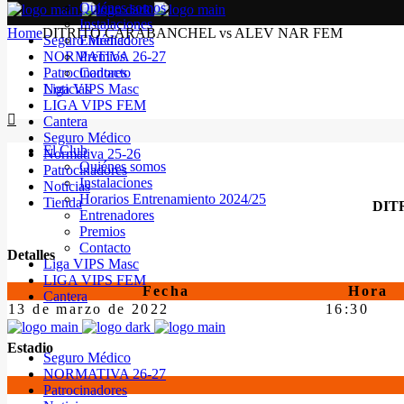
Quiénes somos
Instalaciones
Home
DITRITO CARABANCHEL vs ALEV NAR FEM
Seguro Médico
Entrenadores
NORMATIVA 26-27
Premios
Patrocinadores
Contacto
Noticias
Liga VIPS Masc
LIGA VIPS FEM
Cantera
Seguro Médico
El Club
Normativa 25-26
Quiénes somos
Patrocinadores
Instalaciones
Noticias
Horarios Entrenamiento 2024/25
Tienda
DIT
Entrenadores
Premios
Contacto
Detalles
Liga VIPS Masc
LIGA VIPS FEM
Fecha
Hora
Cantera
13 de marzo de 2022
16:30
Estadio
Seguro Médico
NORMATIVA 26-27
Patrocinadores