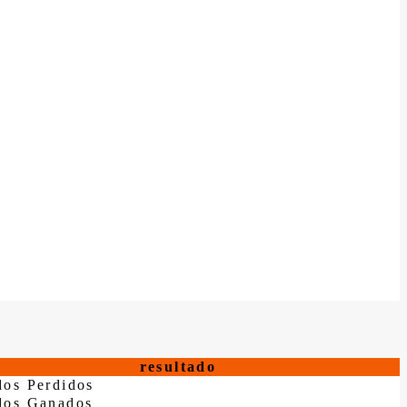
resultado
dos Perdidos
dos Ganados