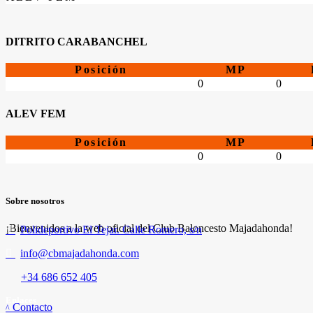
DITRITO CARABANCHEL
Posición
MP
0
0
ALEV FEM
Posición
MP
0
0
Sobre nosotros
¡Bienvenidos a la web oficial del Club Baloncesto Majadahonda!
Polideportivo El Tejar. Calle Romero, s/n
info@cbmajadahonda.com
+34 686 652 405
Enlaces
Contacto