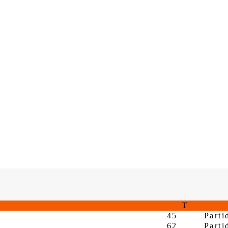
T
45
Parti
62
Parti