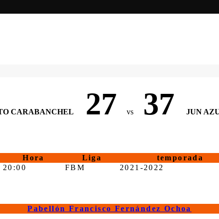
27
37
ITO CARABANCHEL
vs
JUN AZ
Hora
Liga
temporada
20:00
FBM
2021-2022
Pabellón Francisco Fernández Ochoa