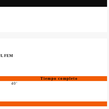
UL FEM
Tiempo completo
40'