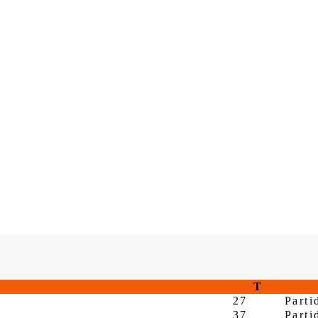
T
27
Parti
37
Parti