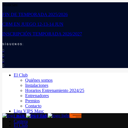
Noticias:
FIN DE TEMPORADA 2025/2026
CBM EN JUEGO 12-13-14 JUN
INSCRIPCIÓN TEMPORADA 2026/2027
SÍGUENOS:
El Club
Quiénes somos
Instalaciones
Horarios Entrenamiento 2024/25
Entrenadores
Premios
Contacto
Liga VIPS Masc
LIGA VIPS FEM
Cantera
El Club