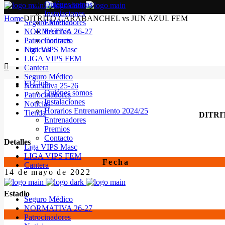
Quiénes somos
Instalaciones
Home
DITRITO CARABANCHEL vs JUN AZUL FEM
Seguro Médico
Entrenadores
NORMATIVA 26-27
Premios
Patrocinadores
Contacto
Noticias
Liga VIPS Masc
LIGA VIPS FEM
Cantera
Seguro Médico
El Club
Normativa 25-26
Quiénes somos
Patrocinadores
Instalaciones
Noticias
Horarios Entrenamiento 2024/25
Tienda
DITR
Entrenadores
Premios
Contacto
Detalles
Liga VIPS Masc
LIGA VIPS FEM
Fecha
Cantera
14 de mayo de 2022
Estadio
Seguro Médico
NORMATIVA 26-27
Patrocinadores