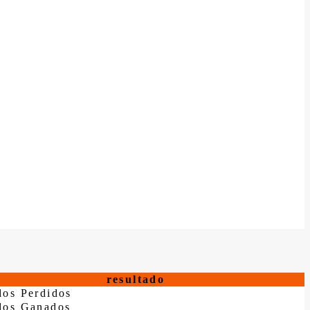
resultado
dos Perdidos
dos Ganados