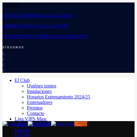
Noticias:
FIN DE TEMPORADA 2025/2026
CBM EN JUEGO 12-13-14 JUN
INSCRIPCIÓN TEMPORADA 2026/2027
SÍGUENOS:
El Club
Quiénes somos
Instalaciones
Horarios Entrenamiento 2024/25
Entrenadores
Premios
Contacto
Liga VIPS Masc
LIGA VIPS FEM
Cantera
El Club