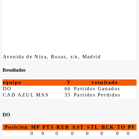
Avenida de Niza, Rosas, s/n, Madrid
Resultados
equipo
T
resultado
DO
66
Partidos Ganados
CAD AZUL MAS
35
Partidos Perdidos
DO
Posición
MP
PTS
REB
AST
STL
BLK
TO
PF
0
0
0
0
0
0
0
0