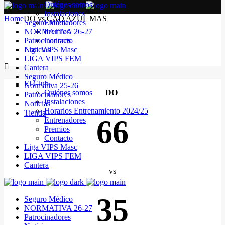
Quiénes somos
Instalaciones
Home
DO vs CAD AZUL MAS
Seguro Médico
Entrenadores
NORMATIVA 26-27
Premios
Patrocinadores
Contacto
Noticias
Liga VIPS Masc
LIGA VIPS FEM
Cantera
Seguro Médico
El Club
Normativa 25-26
Quiénes somos
DO
Patrocinadores
Instalaciones
Noticias
Horarios Entrenamiento 2024/25
Tienda
66
Entrenadores
Premios
Contacto
Liga VIPS Masc
LIGA VIPS FEM
Cantera
vs
35
Seguro Médico
NORMATIVA 26-27
Patrocinadores