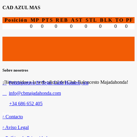
CAD AZUL MAS
Posición
MP
PTS
REB
AST
STL
BLK
TO
PF
0
0
0
0
0
0
0
0
Sobre nosotros
¡Bienvenidos a la web oficial del Club Baloncesto Majadahonda!
Polideportivo El Tejar. Calle Romero, s/n
info@cbmajadahonda.com
+34 686 652 405
Enlaces
Contacto
Aviso Legal