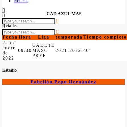
Noticias
CAD AZUL MAS
Detalles
Fecha
Hora
Liga
temporada
Tiempo completo
22 de
CADETE
enero
09:30
MASC
2021-2022
40'
de
PREF
2022
Estadio
Pabellón Pepu Hernández