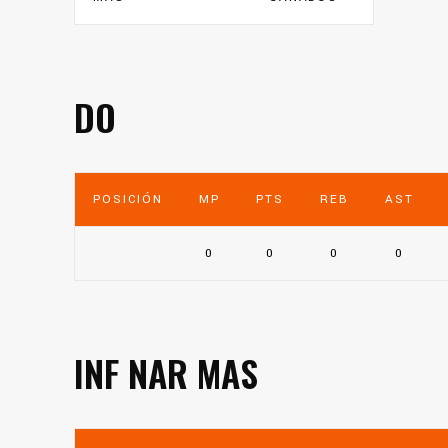
DO
POSICIÓN
MP
PTS
REB
AST
0
0
0
0
INF NAR MAS