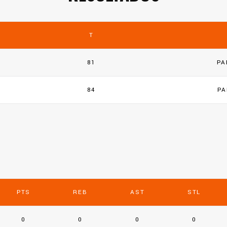
T
81
PA
84
PA
PTS
REB
AST
STL
0
0
0
0