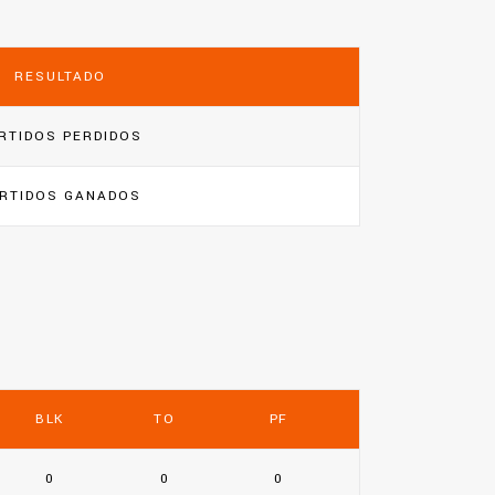
RESULTADO
RTIDOS PERDIDOS
RTIDOS GANADOS
BLK
TO
PF
0
0
0