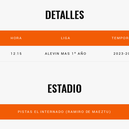
DETALLES
HORA
LIGA
TEMPOR
12:15
ALEVIN MAS 1º AÑO
2023-2
ESTADIO
PISTAS EL INTERNADO (RAMIRO DE MAEZTU)