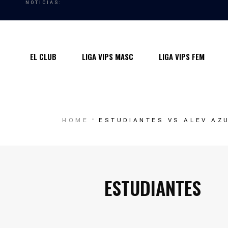
NOTICIAS:
Quiénes somos
Instalaciones
EL CLUB
LIGA VIPS MASC
LIGA VIPS FEM
Horarios Entrenamiento 2024/25
Entrenadores
Premios
Quiénes somos
HOME
ESTUDIANTES VS ALEV AZ
Contacto
Instalaciones
Horarios Entrenamiento 2024/25
Entrenadores
ESTUDIANTES
Premios
Contacto