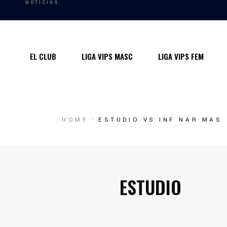
NOTICIAS:
Quiénes somos
Instalaciones
EL CLUB
LIGA VIPS MASC
LIGA VIPS FEM
Horarios Entrenamiento 2024/25
Entrenadores
Premios
Quiénes somos
HOME
ESTUDIO VS INF NAR MAS
Contacto
Instalaciones
Horarios Entrenamiento 2024/25
Entrenadores
ESTUDIO
Premios
Contacto