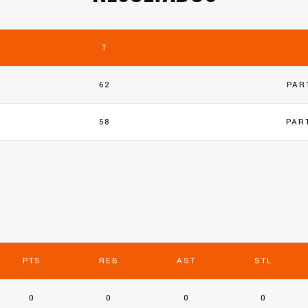
T
62
PAR
58
PAR
PTS
REB
AST
STL
0
0
0
0