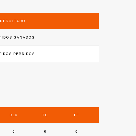
RESULTADO
TIDOS GANADOS
TIDOS PERDIDOS
BLK
TO
PF
0
0
0