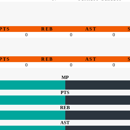
PTS
REB
AST
0
0
0
PTS
REB
AST
0
0
0
MP
PTS
REB
AST