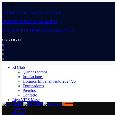
Noticias:
FIN DE TEMPORADA 2025/2026
CBM EN JUEGO 12-13-14 JUN
INSCRIPCIÓN TEMPORADA 2026/2027
SÍGUENOS:
El Club
Quiénes somos
Instalaciones
Horarios Entrenamiento 2024/25
Entrenadores
Premios
Contacto
Liga VIPS Masc
LIGA VIPS FEM
Cantera
El Club