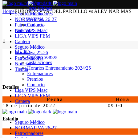
Quiénes somos
Instalaciones
Home
EUROPEO VVA. DEL PARDILLO vs ALEV NAR MAS
Seguro Médico
Entrenadores
NORMATIVA 26-27
Premios
Patrocinadores
Contacto
Noticias
Liga VIPS Masc
LIGA VIPS FEM
Cantera
Seguro Médico
El Club
Normativa 25-26
Quiénes somos
Patrocinadores
Instalaciones
Noticias
Horarios Entrenamiento 2024/25
Tienda
Entrenadores
Premios
Contacto
Detalles
Liga VIPS Masc
LIGA VIPS FEM
Fecha
Hora
Cantera
18 de junio de 2022
09:00
Estadio
Seguro Médico
NORMATIVA 26-27
Patrocinadores