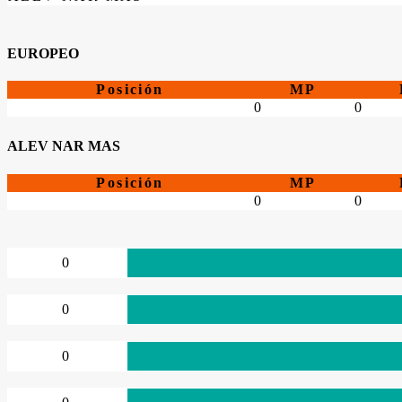
EUROPEO
Posición
MP
0
0
ALEV NAR MAS
Posición
MP
0
0
0
0
0