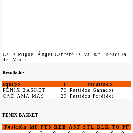
Calle Miguel Ángel Cantero Oliva, s/n, Boadilla
del Monte
Resultados
equipo
T
resultado
FÉNIX BASKET
70
Partidos Ganados
CAD AMA MAS
29
Partidos Perdidos
FÉNIX BASKET
Posición
MP
PTS
REB
AST
STL
BLK
TO
PF
0
0
0
0
0
0
0
0