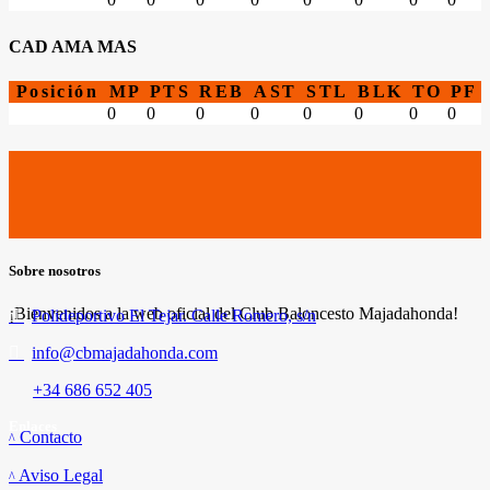
CAD AMA MAS
Posición
MP
PTS
REB
AST
STL
BLK
TO
PF
0
0
0
0
0
0
0
0
Sobre nosotros
¡Bienvenidos a la web oficial del Club Baloncesto Majadahonda!
Polideportivo El Tejar. Calle Romero, s/n
info@cbmajadahonda.com
+34 686 652 405
Enlaces
Contacto
Aviso Legal