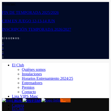
Noticias:
FIN DE TEMPORADA 2025/2026
CBM EN JUEGO 12-13-14 JUN
INSCRIPCIÓN TEMPORADA 2026/2027
SÍGUENOS:
El Club
Quiénes somos
Instalaciones
Horarios Entrenamiento 2024/25
Entrenadores
Premios
Contacto
Liga VIPS Masc
LIGA VIPS FEM
Cantera
El Club