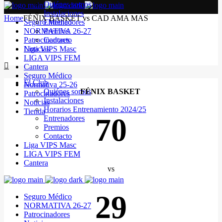
Quiénes somos
Instalaciones
Home
FÉNIX BASKET vs CAD AMA MAS
Seguro Médico
Entrenadores
NORMATIVA 26-27
Premios
Patrocinadores
Contacto
Noticias
Liga VIPS Masc
LIGA VIPS FEM
Cantera
Seguro Médico
El Club
Normativa 25-26
Quiénes somos
FÉNIX BASKET
Patrocinadores
Instalaciones
Noticias
Horarios Entrenamiento 2024/25
Tienda
70
Entrenadores
Premios
Contacto
Liga VIPS Masc
LIGA VIPS FEM
Cantera
vs
29
Seguro Médico
NORMATIVA 26-27
Patrocinadores