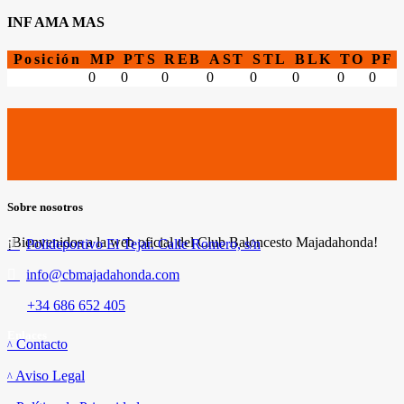
INF AMA MAS
Posición
MP
PTS
REB
AST
STL
BLK
TO
PF
0
0
0
0
0
0
0
0
Sobre nosotros
¡Bienvenidos a la web oficial del Club Baloncesto Majadahonda!
Polideportivo El Tejar. Calle Romero, s/n
info@cbmajadahonda.com
+34 686 652 405
Enlaces
Contacto
Aviso Legal