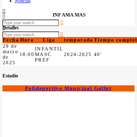
Noticias
INF AMA MAS
Detalles
Fecha
Hora
Liga
temporada
Tiempo comple
29 de
INFANTIL
marzo
18:00
MASC
2024-2025
40'
de
PREF
2025
Estadio
Polideportivo Municipal Gallur