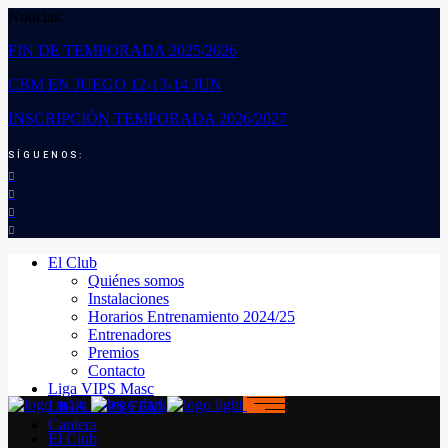
Noticias:
FIN DE TEMPORADA 2025/2026
CBM EN JUEGO 12-13-14 JUN
INSCRIPCIÓN TEMPORADA 2026/2027
SÍGUENOS:
El Club
Quiénes somos
Instalaciones
Horarios Entrenamiento 2024/25
Entrenadores
Premios
Contacto
Liga VIPS Masc
LIGA VIPS FEM
Cantera
El Club