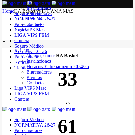
Quiénes somos
Instalaciones
Home
HA Basket vs INF AMA MAS
Seguro Médico
Entrenadores
NORMATIVA 26-27
Premios
Patrocinadores
Contacto
Noticias
Liga VIPS Masc
LIGA VIPS FEM
Cantera
Seguro Médico
El Club
Normativa 25-26
Quiénes somos
HA Basket
Patrocinadores
Instalaciones
Noticias
Horarios Entrenamiento 2024/25
Tienda
33
Entrenadores
Premios
Contacto
Liga VIPS Masc
LIGA VIPS FEM
Cantera
vs
61
Seguro Médico
NORMATIVA 26-27
Patrocinadores