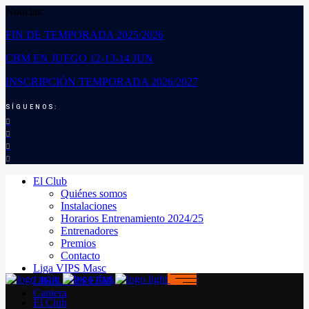
Noticias:
FIN DE TEMPORADA 2025/2026
CBM EN JUEGO 12-13-14 JUN
INSCRIPCIÓN TEMPORADA 2026/2027
SÍGUENOS:
El Club
Quiénes somos
Instalaciones
Horarios Entrenamiento 2024/25
Entrenadores
Premios
Contacto
Liga VIPS Masc
LIGA VIPS FEM
Cantera
El Club