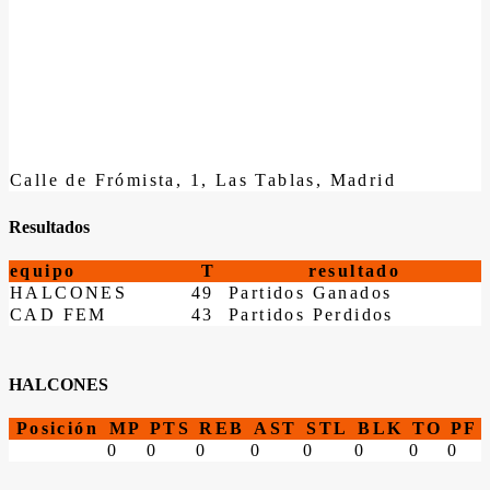
Calle de Frómista, 1, Las Tablas, Madrid
Resultados
equipo
T
resultado
HALCONES
49
Partidos Ganados
CAD FEM
43
Partidos Perdidos
HALCONES
Posición
MP
PTS
REB
AST
STL
BLK
TO
PF
0
0
0
0
0
0
0
0