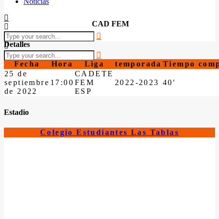
Noticias
CAD FEM
Detalles
Fecha
Hora
Liga
temporada
Tiempo comp
25 de
CADETE
septiembre
17:00
FEM
2022-2023
40'
de 2022
ESP
Estadio
Colegio Estudiantes Las Tablas