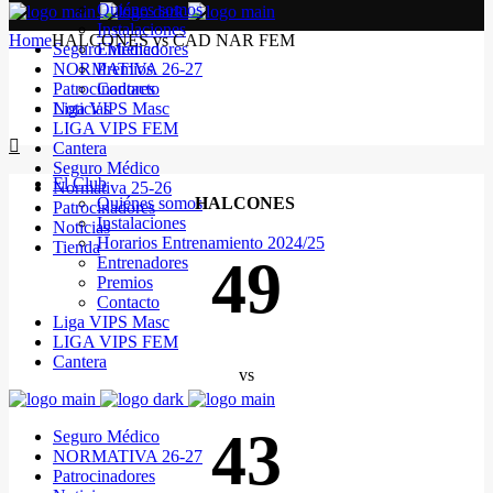
Quiénes somos
Instalaciones
Home
HALCONES vs CAD NAR FEM
Seguro Médico
Entrenadores
NORMATIVA 26-27
Premios
Patrocinadores
Contacto
Noticias
Liga VIPS Masc
LIGA VIPS FEM
Cantera
Seguro Médico
El Club
Normativa 25-26
Quiénes somos
HALCONES
Patrocinadores
Instalaciones
Noticias
Horarios Entrenamiento 2024/25
Tienda
49
Entrenadores
Premios
Contacto
Liga VIPS Masc
LIGA VIPS FEM
Cantera
vs
43
Seguro Médico
NORMATIVA 26-27
Patrocinadores