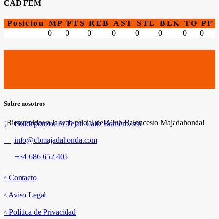
CAD FEM
Posición
MP
PTS
REB
AST
STL
BLK
TO
PF
0
0
0
0
0
0
0
0
Sobre nosotros
¡Bienvenidos a la web oficial del Club Baloncesto Majadahonda!
Polideportivo El Tejar. Calle Romero, s/n
info@cbmajadahonda.com
+34 686 652 405
Enlaces
Contacto
Aviso Legal
Política de Privacidad